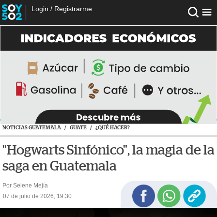
Login
/
Registrarme
NOTICIAS GUATEMALA
/
GUATE
/
¿QUÉ HACER?
"Hogwarts Sinfónico", la magia de la
saga en Guatemala
Por Selene Mejía
07 de julio de 2026, 19:30