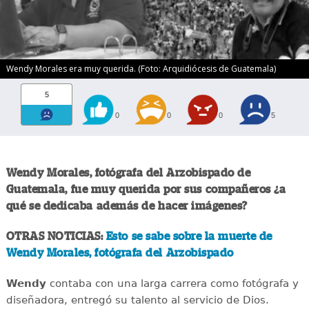
Wendy Morales era muy querida. (Foto: Arquidiócesis de Guatemala)
5
0
0
0
5
Wendy Morales, fotógrafa del Arzobispado de
Guatemala, fue muy querida por sus compañeros ¿a
qué se dedicaba además de hacer imágenes?
OTRAS NOTICIAS:
Esto se sabe sobre la muerte de
Wendy Morales, fotógrafa del Arzobispado
Wendy
contaba con una larga carrera como fotógrafa y
diseñadora, entregó su talento al servicio de Dios.