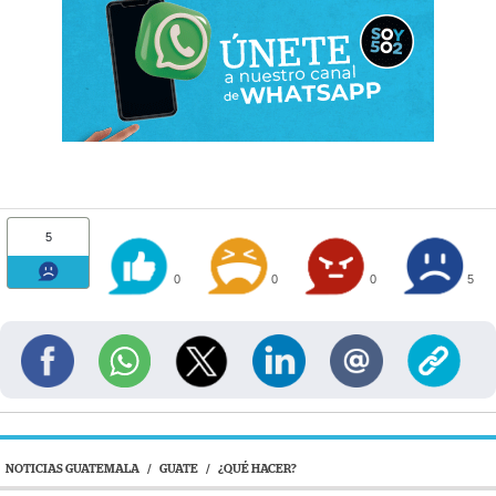
5
0
0
0
5
NOTICIAS GUATEMALA
/
GUATE
/
¿QUÉ HACER?