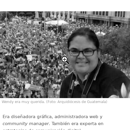
Wendy era muy querida. (Foto: Arquidiócesis de Guatemala)
Era diseñadora gráfica, administradora web y
community manager
. También era experta en