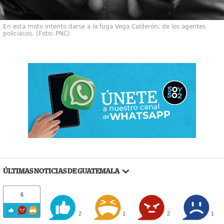
En esta moto intento darse a la fuga Vega Calderón, de los agentes
policiacos. (Foto: PNC)
ÚLTIMAS NOTICIAS DE GUATEMALA
6
2
1
2
1