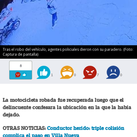
Tras el robo del vehículo, agentes policiales dieron con su paradero. (Foto:
Captura de pantalla)
8
1
0
7
0
La motocicleta robada fue recuperada luego que el
delincuente confesara la ubicación en la que la había
dejado.
OTRAS NOTICIAS:
Conductor herido: triple colisión
complica el paso en Villa Nueva