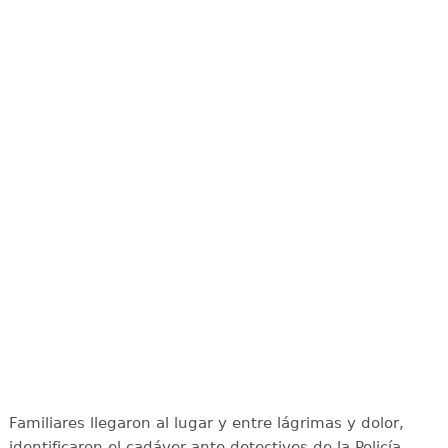
Familiares llegaron al lugar y entre lágrimas y dolor,
identificaron el cadáver ante detectives de la Policía