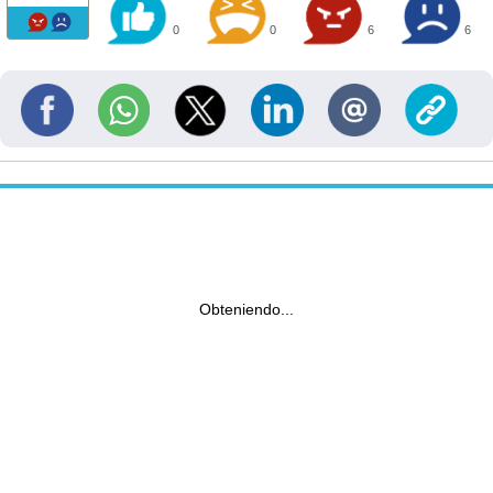
0
0
6
6
Obteniendo...