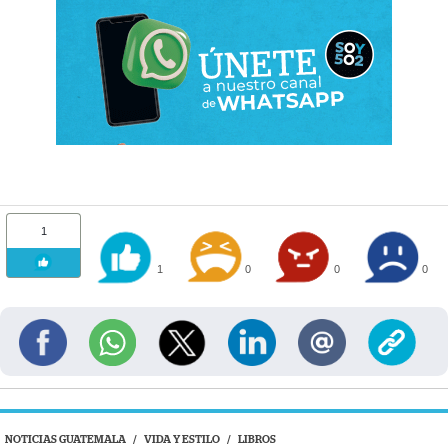
1
1
0
0
0
NOTICIAS GUATEMALA
/
VIDA Y ESTILO
/
LIBROS