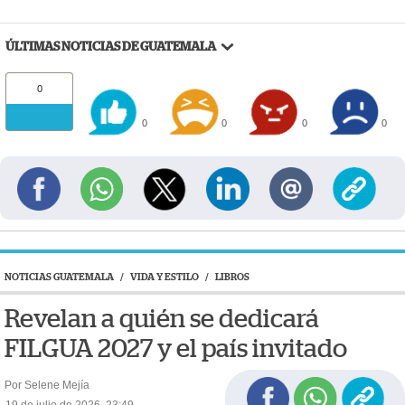
ÚLTIMAS NOTICIAS DE GUATEMALA
0
0
0
0
0
NOTICIAS GUATEMALA
/
VIDA Y ESTILO
/
LIBROS
Revelan a quién se dedicará
FILGUA 2027 y el país invitado
Por Selene Mejía