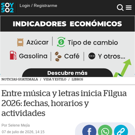
Login
/
Registrarme
NOTICIAS GUATEMALA
/
VIDA Y ESTILO
/
LIBROS
Entre música y letras inicia Filgua
2026: fechas, horarios y
actividades
Por Selene Mejía
07 de julio de 2026, 14:15