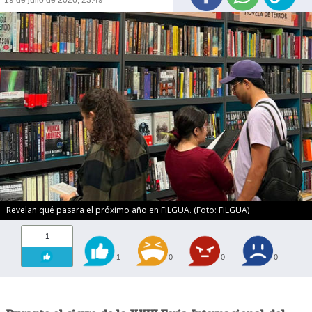
19 de julio de 2026, 23:49
Revelan qué pasara el próximo año en FILGUA. (Foto: FILGUA)
1
1
0
0
0