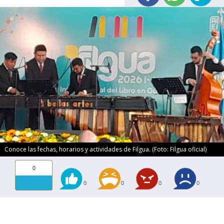
Conoce las fechas, horarios y actividades de Filgua. (Foto: Filgua oficial)
0
0
0
0
0