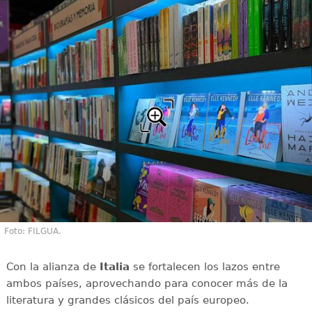
Foto: FILGUA.
Con la alianza de
Italia
se fortalecen los lazos entre
ambos países, aprovechando para conocer más de la
literatura y grandes clásicos del país europeo.