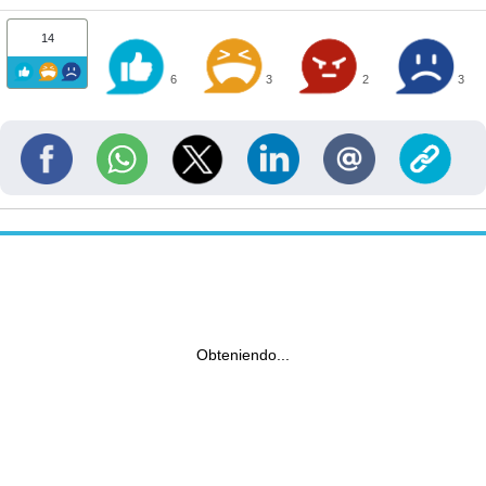
14
6
3
2
3
Obteniendo...