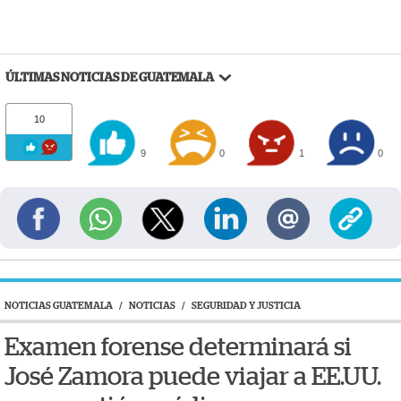
ÚLTIMAS NOTICIAS DE GUATEMALA
10
9
0
1
0
NOTICIAS GUATEMALA
/
NOTICIAS
/
SEGURIDAD Y JUSTICIA
Examen forense determinará si
José Zamora puede viajar a EE.UU.