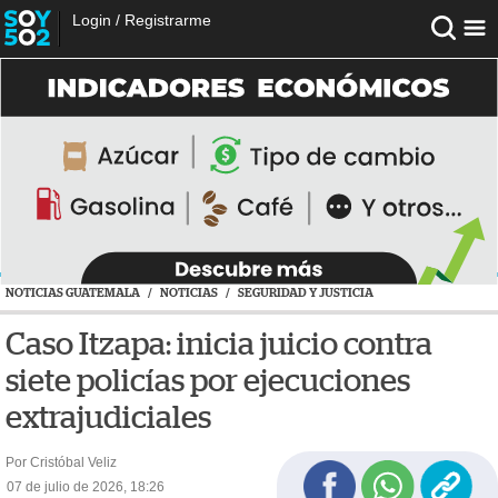
Login
/
Registrarme
NOTICIAS GUATEMALA
/
NOTICIAS
/
SEGURIDAD Y JUSTICIA
Caso Itzapa: inicia juicio contra
siete policías por ejecuciones
extrajudiciales
Por Cristóbal Veliz
07 de julio de 2026, 18:26