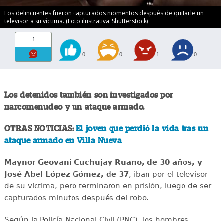
Los delincuentes fueron capturados momentos después de quitarle un
televisor a su víctima. (Foto ilustrativa: Shutterstock)
1
0
0
1
0
Los detenidos también son investigados por
narcomenudeo y un ataque armado.
OTRAS NOTICIAS:
El joven que perdió la vida tras un
ataque armado en Villa Nueva
Maynor Geovani Cuchujay Ruano, de 30 años, y
José Abel López Gómez, de 37
, iban por el televisor
de su víctima, pero terminaron en prisión, luego de ser
capturados minutos después del robo.
Según la Policía Nacional Civil (PNC), los hombres