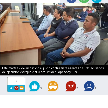
Este martes 7 de julio inicio el juicio contra siete agentes de PNC acusados
de ejecución extrajudicial. (Foto: Wilder López/Soy502)
7
3
1
2
1