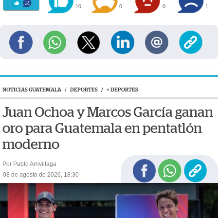
10
0
0
1
NOTICIAS GUATEMALA
/
DEPORTES
/
+ DEPORTES
Juan Ochoa y Marcos García ganan
oro para Guatemala en pentatlón
moderno
Por Pablo Arrivillaga
08 de agosto de 2026, 18:30