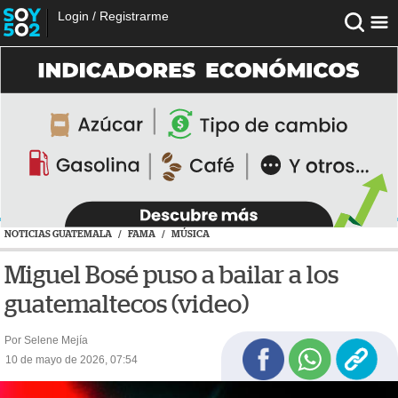
Login
/
Registrarme
NOTICIAS GUATEMALA
/
FAMA
/
MÚSICA
Miguel Bosé puso a bailar a los
guatemaltecos (video)
Por Selene Mejía
10 de mayo de 2026, 07:54