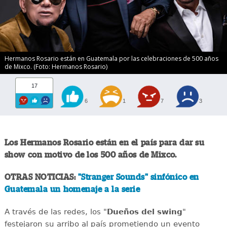
Hermanos Rosario están en Guatemala por las celebraciones de 500 años
de Mixco. (Foto: Hermanos Rosario)
17
6
1
7
3
Los Hermanos Rosario están en el país para dar su
show con motivo de los 500 años de Mixco.
OTRAS NOTICIAS:
"Stranger Sounds" sinfónico en
Guatemala un homenaje a la serie
A través de las redes, los "
Dueños del swing
"
festejaron su arribo al país prometiendo un evento