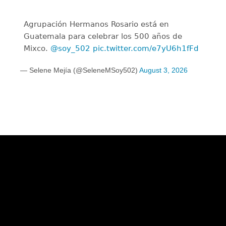
Agrupación Hermanos Rosario está en
Guatemala para celebrar los 500 años de
Mixco.
@soy_502
pic.twitter.com/e7yU6h1fFd
— Selene Mejía (@SeleneMSoy502)
August 3, 2026