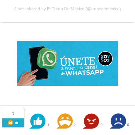
A post shared by El Trono De México (@tronodemexico)
3
1
2
0
0