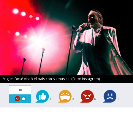
Miguel Bosé visitó el país con su música. (Foto: Instagram)
10
4
0
6
0