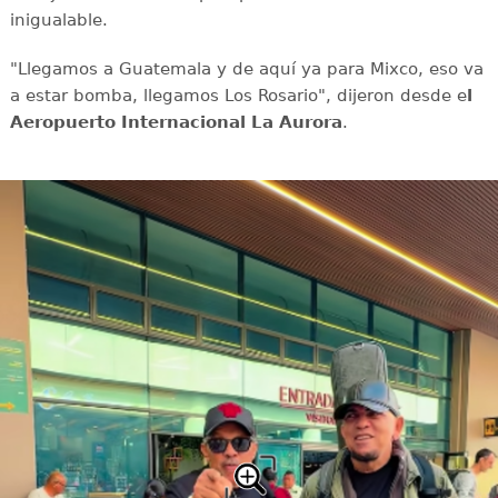
inigualable.
"Llegamos a Guatemala y de aquí ya para Mixco, eso va
a estar bomba, llegamos Los Rosario", dijeron desde e
l
Aeropuerto Internacional La Aurora
.