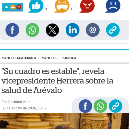
3
1
1
0
NOTICIAS GUATEMALA
/
NOTICIAS
/
POLÍTICA
"Su cuadro es estable", revela
vicepresidente Herrera sobre la
salud de Arévalo
Por Cristóbal Veliz
05 de agosto de 2026, 18:07