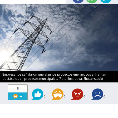
Empresarios señalaron que algunos proyectos energéticos enfrentan
obstáculos en procesos municipales. (Foto ilustrativa: Shutterstock)
5
2
3
0
0