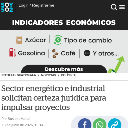
Login
/
Registrarme
NOTICIAS GUATEMALA
/
NOTICIAS
/
POLÍTICA
Sector energético e industrial
solicitan certeza jurídica para
impulsar proyectos
Por Susana Manai
18 de junio de 2026, 10:14