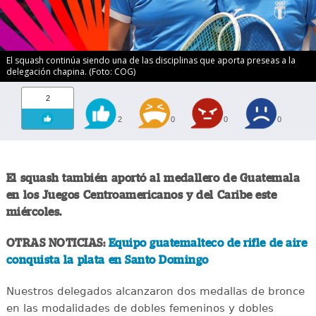
El squash continúa siendo una de las disciplinas que aporta preseas a la
delegación chapina. (Foto: COG)
2
2
0
0
0
El squash también aportó al medallero de Guatemala
en los Juegos Centroamericanos y del Caribe este
miércoles.
OTRAS NOTICIAS:
Equipo guatemalteco de rifle de aire
conquista la plata en Santo Domingo
Nuestros delegados alcanzaron dos medallas de bronce
en las modalidades de dobles femeninos y dobles