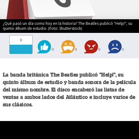
¿Qué pasó un día como hoy en la historia? The Beatles publicó "Help!", su
quinto álbum de estudio. (Foto: Shutterstock)
0
0
0
0
0
La banda británica The Beatles publicó "Help!", su
quinto álbum de estudio y banda sonora de la película
del mismo nombre. El disco encabezó las listas de
ventas a ambos lados del Atlántico e incluye varios de
sus clásicos.