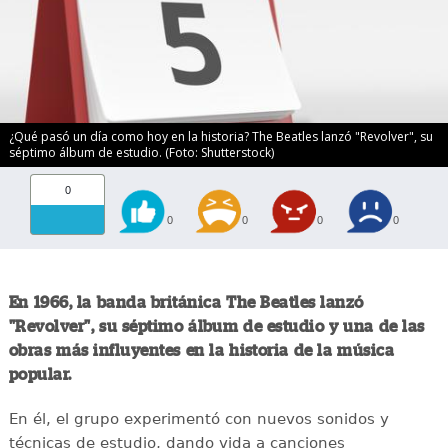
¿Qué pasó un día como hoy en la historia? The Beatles lanzó "Revolver", su
séptimo álbum de estudio. (Foto: Shutterstock)
0
0
0
0
0
En 1966, la banda británica The Beatles lanzó
"Revolver", su séptimo álbum de estudio y una de las
obras más influyentes en la historia de la música
popular.
En él, el grupo experimentó con nuevos sonidos y
técnicas de estudio, dando vida a canciones