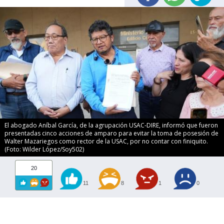
El abogado Aníbal García, de la agrupación USAC-DIRE, informó que fueron
presentadas cinco acciones de amparo para evitar la toma de posesión de
Walter Mazariegos como rector de la USAC, por no contar con finiquito.
(Foto: Wilder López/Soy502)
20
11
8
1
0