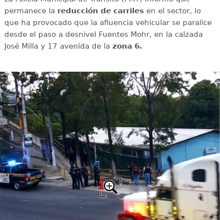
permanece la
reducción de carriles
en el sector, lo
que ha provocado que la afluencia vehicular se paralice
desde el paso a desnivel Fuentes Mohr, en la calzada
José Milla y 17 avenida de la
zona 6.