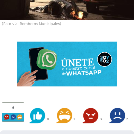
(Foto vía: Bomberos Municipales)
6
0
1
3
2