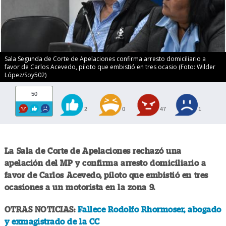
Sala Segunda de Corte de Apelaciones confirma arresto domiciliario a
favor de Carlos Acevedo, piloto que embistió en tres ocasio (Foto: Wilder
López/Soy502)
50
2
0
47
1
La Sala de Corte de Apelaciones rechazó una
apelación del MP y confirma arresto domiciliario a
favor de Carlos Acevedo, piloto que embistió en tres
ocasiones a un motorista en la zona 9.
OTRAS NOTICIAS:
Fallece Rodolfo Rhormoser, abogado
y exmagistrado de la CC