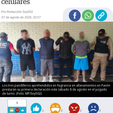
celulares
Por Redacción Soy502
07 de agosto de 2026, 20:57
Los tres pandilleros aprehendidos en flagrancia en allanamientos en Pavón
prestarán su primera declaración este sábado 8 de agosto en el juzgado
de turno. (Foto: MP/Soy502)
5
1
2
2
0