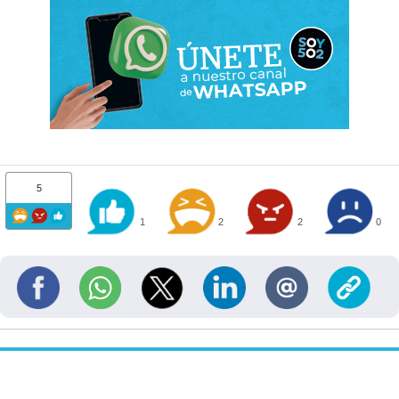
5
1
2
2
0