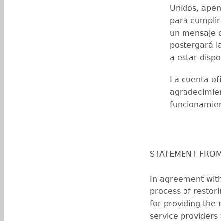
Unidos, apen
para cumplir
un mensaje d
postergará l
a estar dispo
La cuenta ofi
agradecimien
funcionamien
STATEMENT FROM
In agreement with 
process of restor
for providing the 
service providers 