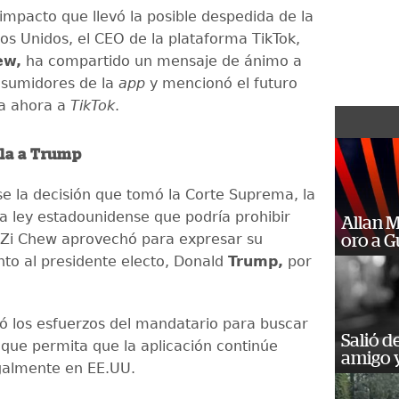
impacto que llevó la posible despedida de la
os Unidos, el CEO de la plataforma TikTok,
ew,
ha compartido un mensaje de ánimo a
nsumidores de la
app
y mencionó el futuro
ra ahora a
TikTok
.
ala a Trump
rse la decisión que tomó la Corte Suprema, la
 la ley estadounidense que podría prohibir
Allan 
 Zi Chew aprovechó para expresar su
oro a 
to al presidente electo, Donald
Trump,
por
tó los esfuerzos del mandatario para buscar
Salió d
 que permita que la aplicación continúe
amigo y
galmente en EE.UU.