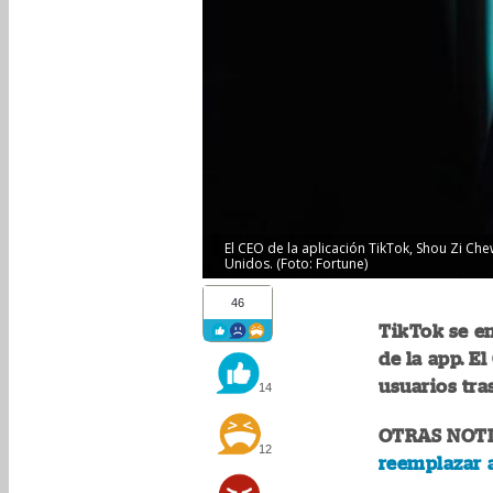
El CEO de la aplicación TikTok, Shou Zi Che
Unidos. (Foto: Fortune)
46
TikTok se en
de la app. E
usuarios tra
14
OTRAS NOTI
12
reemplazar 