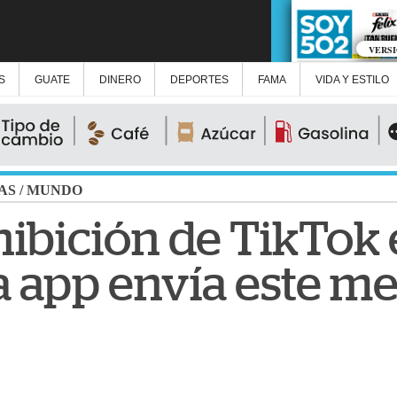
VERS
S
GUATE
DINERO
DEPORTES
FAMA
VIDA Y ESTILO
AS
/
MUNDO
hibición de TikTok 
a app envía este me