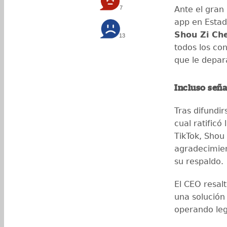
7
Ante el gran 
app en Estad
Shou Zi Ch
13
todos los co
que le depa
Incluso señ
Tras difundi
cual ratificó
TikTok, Shou
agradecimien
su respaldo.
El CEO resal
una solución
operando le