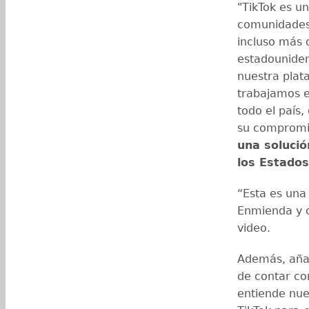
"TikTok es u
comunidades,
incluso más 
estadouniden
nuestra plat
trabajamos 
todo el país
su compromis
una soluci
los Estado
“Esta es una
Enmienda y c
video.
Además, aña
de contar co
entiende nue