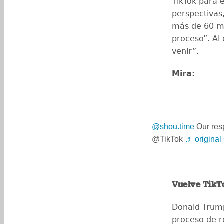
TikTok para 
perspectiva
más de 60 mi
proceso”. Al
venir”.
Mira:
@shou.time
Our res
@TikTok
♬ original
Vuelve TikTo
Donald Trump
proceso de re