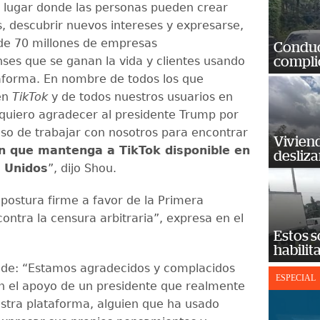
n lugar donde las personas pueden crear
 descubrir nuevos intereses y expresarse,
de 70 millones de empresas
Conduct
ses que se ganan la vida y clientes usando
complic
aforma. En nombre de todos los que
en
TikTok
y de todos nuestros usuarios en
, quiero agradecer al presidente Trump por
o de trabajar con nosotros para encontrar
Vivien
ón que mantenga a TikTok disponible en
desliz
s Unidos
”, dijo Shou.
 postura firme a favor de la Primera
ontra la censura arbitraria”, expresa en el
Estos s
habilit
de: “Estamos agradecidos y complacidos
ESPECIAL
n el apoyo de un presidente que realmente
stra plataforma, alguien que ha usado