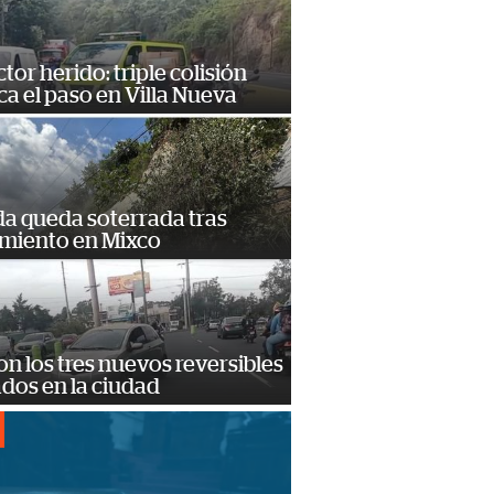
or herido: triple colisión
a el paso en Villa Nueva
da queda soterrada tras
amiento en Mixco
on los tres nuevos reversibles
ados en la ciudad