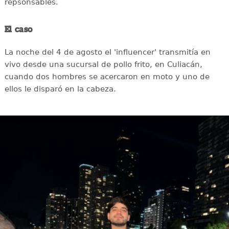
repsonsables.
El caso
La noche del 4 de agosto el 'influencer' transmitía en
vivo desde una sucursal de pollo frito, en Culiacán,
cuando dos hombres se acercaron en moto y uno de
ellos le disparó en la cabeza.