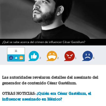
¿Qué se sabe acerca del crimen de influencer César Gastélum?
11
2
2
1
6
Las autoridades revelaron detalles del asesinato del
generador de contenido César Gastélum.
OTRAS NOTICIAS:
¿Quién era César Gastélum, el
influencer asesinado en México?