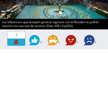
Los influencers que busquen generar ingresos con el Mundial no podrán
hacerlo con una visa de turismo. (Foto: AFP / Soy502)
1
0
0
1
0