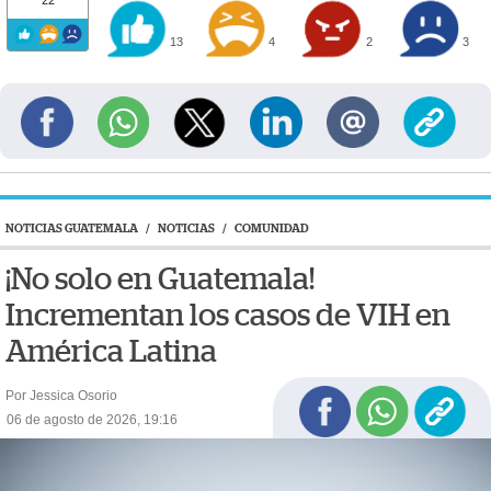
22
13
4
2
3
NOTICIAS GUATEMALA
/
NOTICIAS
/
COMUNIDAD
¡No solo en Guatemala!
Incrementan los casos de VIH en
América Latina
Por Jessica Osorio
06 de agosto de 2026, 19:16