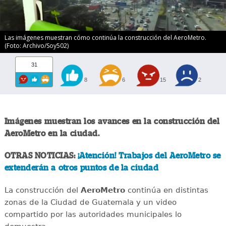
Las imágenes muestran cómo continúa la construcción del AeroMetro.
(Foto: Archivo/Soy502)
31
8
6
15
2
Imágenes muestran los avances en la construcción del
AeroMetro en la ciudad.
OTRAS NOTICIAS:
¡Atención! Trabajos del AeroMetro se
extenderán a otros puntos de la ciudad
La construcción del
AeroMetro
continúa en distintas
zonas de la Ciudad de Guatemala y un video
compartido por las autoridades municipales lo