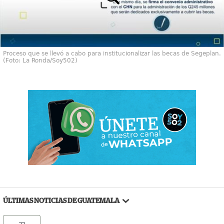
Proceso que se llevó a cabo para institucionalizar las becas de Segeplan.
(Foto: La Ronda/Soy502)
ÚLTIMAS NOTICIAS DE GUATEMALA