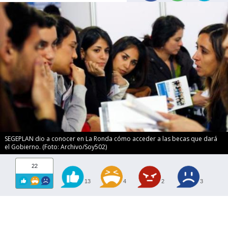
SEGEPLAN dio a conocer en La Ronda cómo acceder a las becas que dará
el Gobierno. (Foto: Archivo/Soy502)
22
13
4
2
3