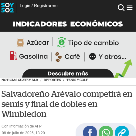
Login
/
Registrarme
NOTICIAS GUATEMALA
/
DEPORTES
/
TENIS Y GOLF
Salvadoreño Arévalo competirá en
semis y final de dobles en
Wimbledon
Con información de AFP
08 de julio de 2026, 13:20