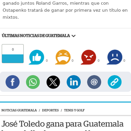
ganado juntos Roland Garros, mientras que con
Ostapenko tratará de ganar por primera vez un título en
mixtos.
ÚLTIMAS NOTICIAS DE GUATEMALA
0
0
0
0
0
NOTICIAS GUATEMALA
/
DEPORTES
/
TENIS Y GOLF
José Toledo gana para Guatemala