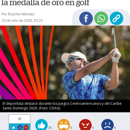
la medalla de oro en golf
Por Reychel Méndez
29 de julio de 2026, 03:22
El deportista destacó durante los Juegos Centroamericanos y del Caribe
Santo Domingo 2026. (Foto: CDAG)
37
25
0
4
8