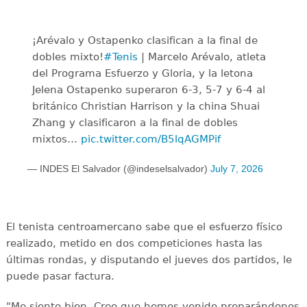
¡Arévalo y Ostapenko clasifican a la final de
dobles mixto!
#Tenis
| Marcelo Arévalo, atleta
del Programa Esfuerzo y Gloria, y la letona
Jelena Ostapenko superaron 6-3, 5-7 y 6-4 al
británico Christian Harrison y la china Shuai
Zhang y clasificaron a la final de dobles
mixtos…
pic.twitter.com/B5lqAGMPif
— INDES El Salvador (@indeselsalvador)
July 7, 2026
El tenista centroamercano sabe que el esfuerzo físico
realizado, metido en dos competiciones hasta las
últimas rondas, y disputando el jueves dos partidos, le
puede pasar factura.
"Me siento bien. Creo que hemos venido preparándonos