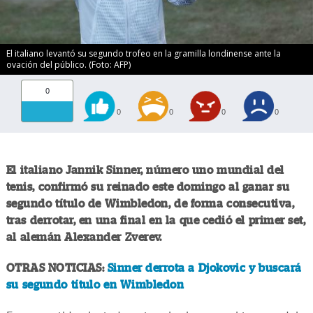
El italiano levantó su segundo trofeo en la gramilla londinense ante la
ovación del público. (Foto: AFP)
0
0
0
0
0
El italiano Jannik Sinner, número uno mundial del
tenis, confirmó su reinado este domingo al ganar su
segundo título de Wimbledon, de forma consecutiva,
tras derrotar, en una final en la que cedió el primer set,
al alemán Alexander Zverev.
OTRAS NOTICIAS:
Sinner derrota a Djokovic y buscará
su segundo título en Wimbledon