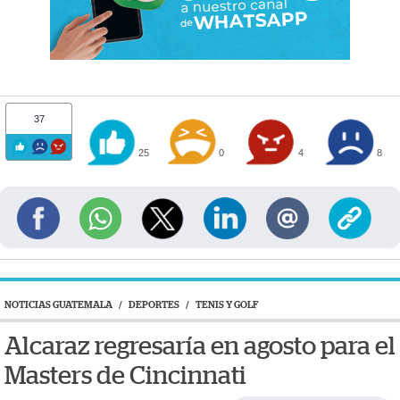
37
25
0
4
8
NOTICIAS GUATEMALA
/
DEPORTES
/
TENIS Y GOLF
Alcaraz regresaría en agosto para el
Masters de Cincinnati