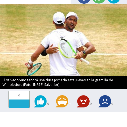
El salvadoreño tendrá una dura jornada este jueves en la gramilla de
Wimbledon. (Foto: INES El Salvador)
0
0
0
0
0