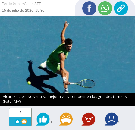
Con información de AFP
15 de julio de 2026, 19:36
Alcaraz quiere volver a su mejor nivel y competir en los grandes torneos.
(Foto: AFP)
2
1
1
0
0