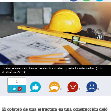
Trabajadores resultaron heridos tras haber quedado soterrados. (Foto
ilustrativa: iStock)
2
1
0
1
0
El colapso de una estructura en una construcción dejó