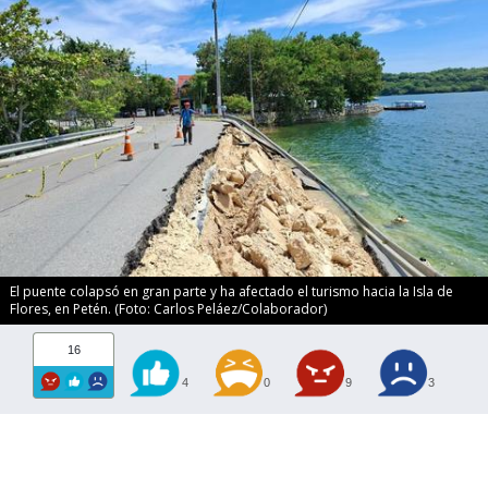
El puente colapsó en gran parte y ha afectado el turismo hacia la Isla de
Flores, en Petén. (Foto: Carlos Peláez/Colaborador)
16
4
0
9
3