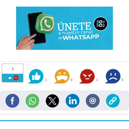
2
1
0
1
0