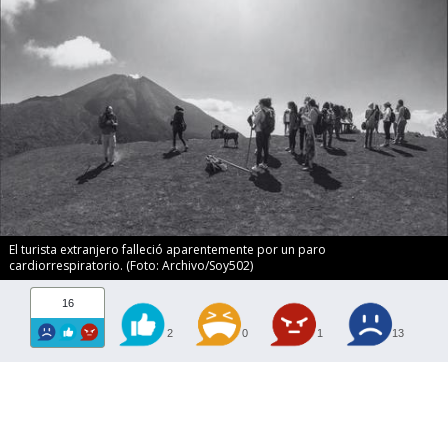
El turista extranjero falleció aparentemente por un paro
cardiorrespiratorio. (Foto: Archivo/Soy502)
16
2
0
1
13