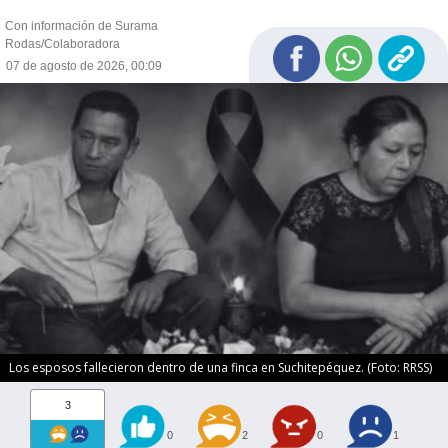
Con información de Surama
Rodas/Colaboradora
07 de agosto de 2026, 00:09
Los esposos fallecieron dentro de una finca en Suchitepéquez. (Foto: RRSS)
3
0
2
0
1