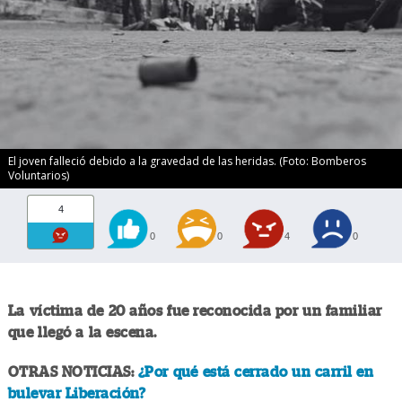
El joven falleció debido a la gravedad de las heridas. (Foto: Bomberos
Voluntarios)
4
0
0
4
0
La víctima de 20 años fue reconocida por un familiar
que llegó a la escena.
OTRAS NOTICIAS:
¿Por qué está cerrado un carril en
bulevar Liberación?