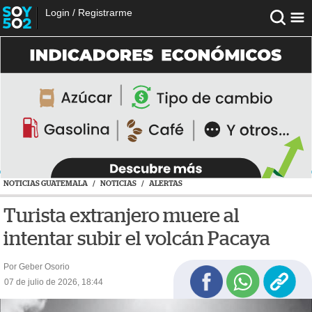
Login
/
Registrarme
NOTICIAS GUATEMALA
/
NOTICIAS
/
ALERTAS
Turista extranjero muere al
intentar subir el volcán Pacaya
Por Geber Osorio
07 de julio de 2026, 18:44