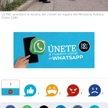
La PNC acordonó la escena del crimen en espera del Ministerio Público.
(Foto: CVB)
4
0
0
4
0