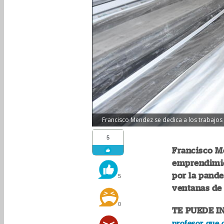
Francisco Mendez se dedica a los trabajos
5
Francisco M
emprendimie
por la pande
5
ventanas de 
0
TE PUEDE I
profesor que 