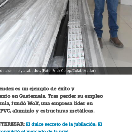
 de aluminio y acabados. (Foto: Erick Colop/Colaborador)
éndez es un ejemplo de éxito y
nto en Guatemala. Tras perder su empleo
mia, fundó Wolf, una empresa líder en
PVC, aluminio y estructuras metálicas.
NTERESAR:
El dulce secreto de la jubilación: El
conquistó el mercado de la miel