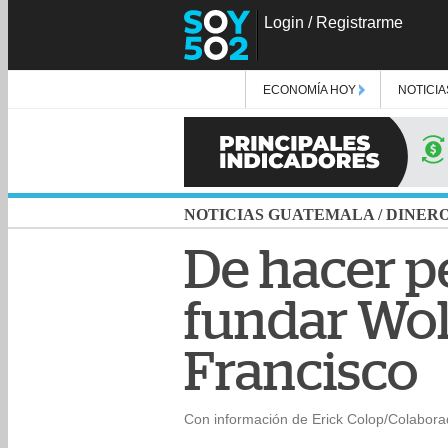
Login
/
Registrarme
ECONOMÍA HOY
NOTICIA
NOTICIAS GUATEMALA
/
DINER
De hacer p
fundar Wolf
Francisco
Con información de Erick Colop/Colabora