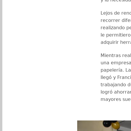
Lejos de ren
recorrer dif
realizando p
le permitier
adquirir her
Mientras real
una empresa
papelería. L
llegó y Fran
trabajando d
logró ahorra
mayores sueñ