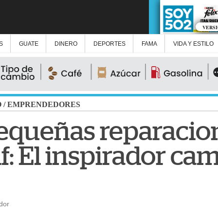
VERS
S
GUATE
DINERO
DEPORTES
FAMA
VIDA Y ESTILO
O
/
EMPRENDEDORES
equeñas reparacio
: El inspirador ca
dor