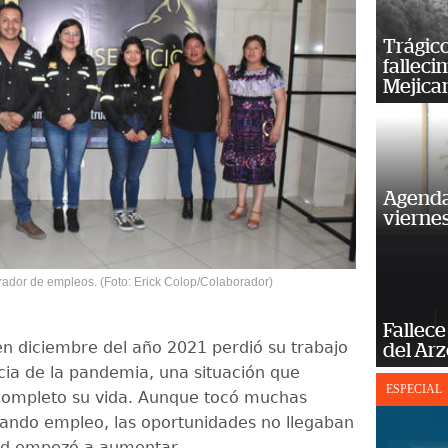
Trágico
falleci
Mejica
Agenda
vierne
ador de empleos. (Foto: Erick Colop/Colaborador)
Fallece
n diciembre del año 2021 perdió su trabajo
del Ar
ia de la pandemia, una situación que
ESPECIAL
completo su vida. Aunque tocó muchas
ando empleo, las oportunidades no llegaban
ad empezó a aumentar.