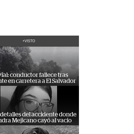
+VISTO
vial: conductor fallece tras
te en carretera a El Salvador
detalles del accidente donde
dra Mejicano cayó al vacío