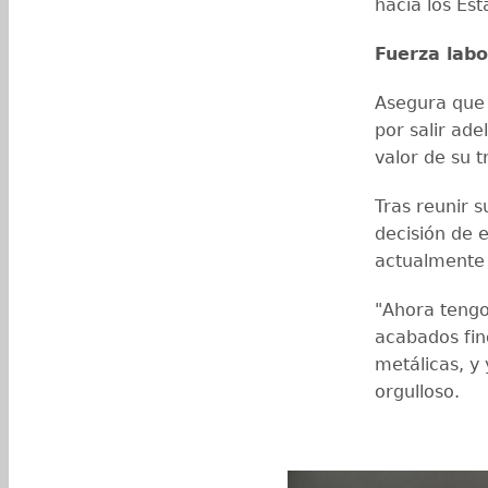
hacia los Es
Fuerza labo
Asegura que 
por salir ade
valor de su t
Tras reunir s
decisión de 
actualmente 
"Ahora tengo
acabados fin
metálicas, y
orgulloso.