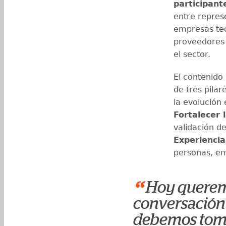
participant
entre represe
empresas tec
proveedores 
el sector.
El contenido
de tres pilar
la evolución 
Fortalecer 
validación de
Experiencia
personas, em
“
Hoy querem
conversación 
debemos tomar