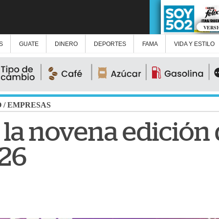
VERS
S
GUATE
DINERO
DEPORTES
FAMA
VIDA Y ESTILO
O
/
EMPRESAS
la novena edición d
26