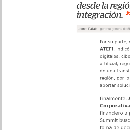
desde la regió
integración.
Leonte Pallais
, gerente general de 5
Por su parte,
ATEFI
, indic
digitales, cib
artificial, re
de una transf
región, por l
aportar soluc
Finalmente,
Corporativ
financiero a 
Summit busca
toma de deci