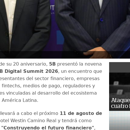
de su 20 aniversario,
5B
presentó la novena
B Digital Summit 2026
, un encuentro que
esentantes del sector financiero, empresas
, fintechs, medios de pago, reguladores y
es vinculadas al desarrollo del ecosistema
Ataque
n América Latina.
cuatro 
 llevará a cabo el próximo
11 de agosto de
otel Westin Camino Real y tendrá como
l
"Construyendo el futuro financiero"
,