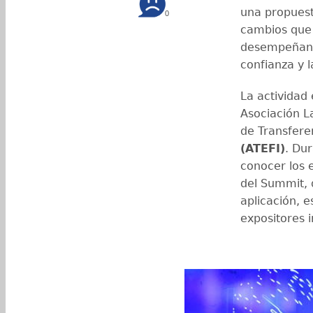
una propuest
0
cambios que 
desempeñan la
confianza y l
La actividad
Asociación L
de Transfere
(ATEFI)
. Dur
conocer los 
del Summit, 
aplicación, e
expositores i