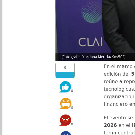
(Fotografía: Yordana Mérida/ Soy502)
En el marco 
0
edición del
5
reúne a repr
tecnológicas
0
organizacion
financiero e
0
El evento se
0
2026
en el H
tema centra