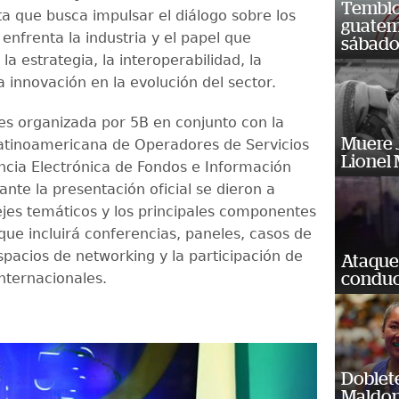
Temblor
a que busca impulsar el diálogo sobre los
guatem
enfrenta la industria y el papel que
sábad
 estrategia, la interoperabilidad, la
a innovación en la evolución del sector.
 es organizada por 5B en conjunto con la
Muere J
atinoamericana de Operadores de Servicios
Lionel 
ncia Electrónica de Fondos e Información
ante la presentación oficial se dieron a
ejes temáticos y los principales componentes
que incluirá conferencias, paneles, casos de
spacios de networking y la participación de
Ataque
nternacionales.
conduct
Doblet
Maldon