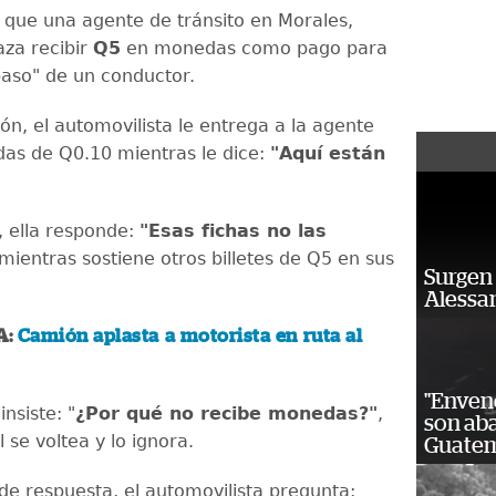
ue una agente de tránsito en Morales,
aza recibir
Q5
en monedas como pago para
paso" de un conductor.
ón, el automovilista le entrega a la agente
as de Q0.10 mientras le dice:
"Aquí están
 ella responde:
"Esas fichas no las
 mientras sostiene otros billetes de Q5 en sus
Surgen 
Alessan
A:
Camión aplasta a motorista en ruta al
"Enven
insiste: "
¿Por qué no recibe monedas?"
,
son ab
l se voltea y lo ignora.
Guatem
 de respuesta, el automovilista pregunta: