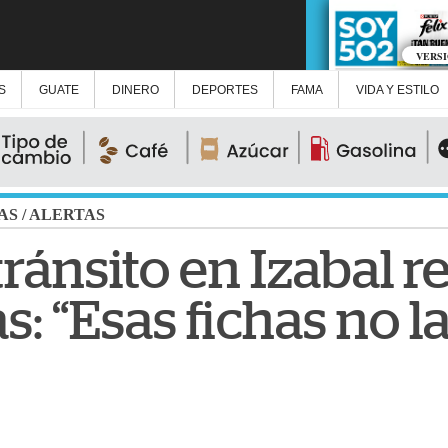
VERS
S
GUATE
DINERO
DEPORTES
FAMA
VIDA Y ESTILO
AS
/
ALERTAS
ránsito en Izabal 
 “Esas fichas no l