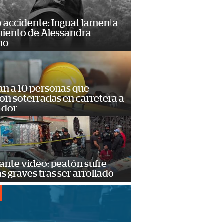
 accidente: Inguat lamenta
miento de Alessandra
no
an a 10 personas que
n soterradas en carretera a
ador
ante video: peatón sufre
s graves tras ser arrollado