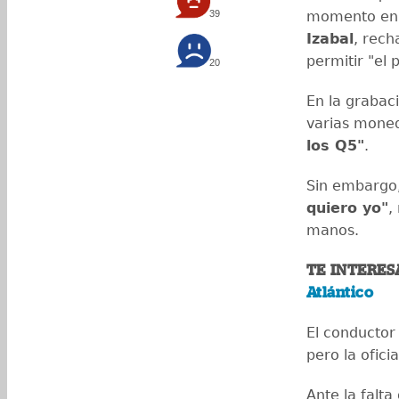
39
momento en q
Izabal
, rech
permitir "el 
20
En la grabaci
varias moned
los Q5"
.
Sin embargo,
quiero yo"
,
manos.
TE INTERES
Atlántico
El conductor 
pero la oficia
Ante la falta