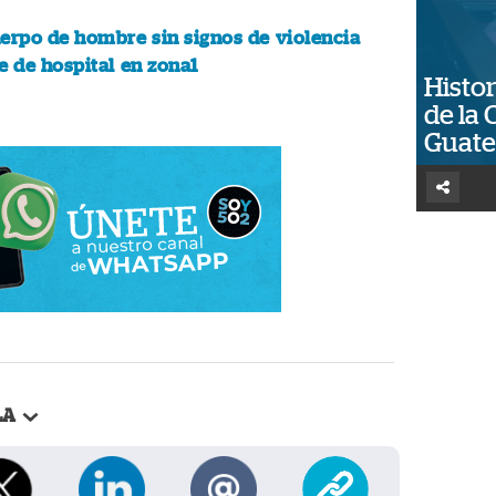
erpo de hombre sin signos de violencia
e de hospital en zona1
Histor
de la 
Guat
LA