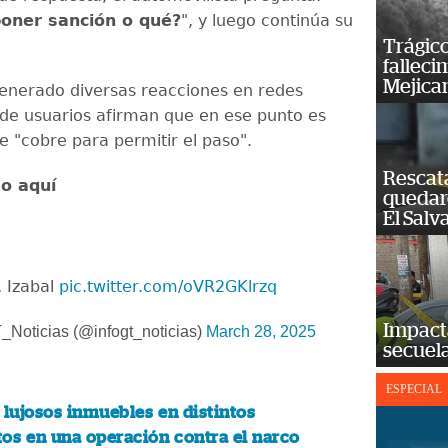
poner sanción o qué?
", y luego continúa su
Trágico
falleci
Mejica
generado diversas reacciones en redes
nde usuarios afirman que en ese punto es
 "cobre para permitir el paso".
Rescat
eo aquí
quedaro
El Salv
, Izabal
pic.twitter.com/oVR2GKlrzq
Impact
_Noticias (@infogt_noticias)
March 28, 2025
secuela
ESPECIAL
 lujosos inmuebles en distintos
os en una operación contra el narco