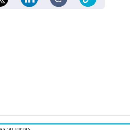
AS
/
ALERTAS