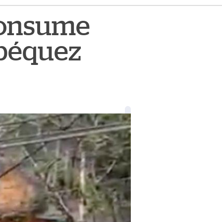
 consume
epéquez