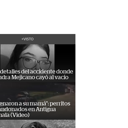
+VISTO
detalles del accidente donde
dra Mejicano cayó al vacío
enaron a su mamá": perritos
andonados en Antigua
ala (Video)