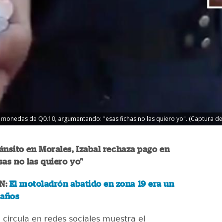
r monedas de Q0.10, argumentando: "esas fichas no las quiero yo". (Captura de 
ánsito en Morales, Izabal rechaza pago en
as no las quiero yo"
N:
El motoladrón abatido en zona 19 era un
 años
 circula en redes sociales muestra el