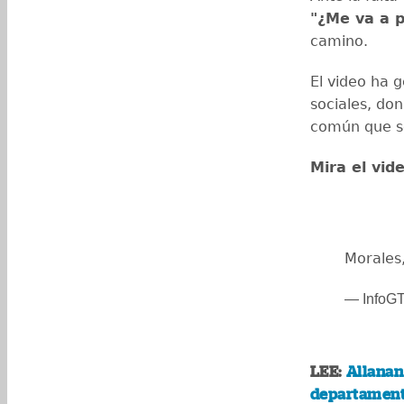
"¿Me va a 
camino.
El video ha 
sociales, do
común que se
Mira el vid
Morales
— InfoGT
LEE:
Allanan
departament