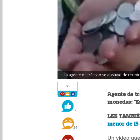
La agente de tránsito se abstuvo de recibi
88
Agente de tr
monedas: "Es
5
LEE TAMBIÉ
menor de 15
24
Un video que