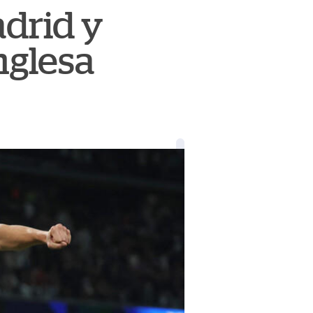
adrid y
inglesa