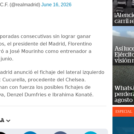
C.F. (@realmadrid)
June 16, 2026
¡Atenci
carril r
poradas consecutivas sin lograr ganar
os, el presidente del Madrid, Florentino
Así luc
ró a José Mourinho como entrenador a
Ejércit
 junio.
visión
Madrid anunció el fichaje del lateral izquierdo
 Cucurella, procedente del Chelsea.
an con fuerza los posibles fichajes de
WhatsA
perderá
va, Denzel Dumfries e Ibrahima Konaté.
agosto
ESPECIAL
LA