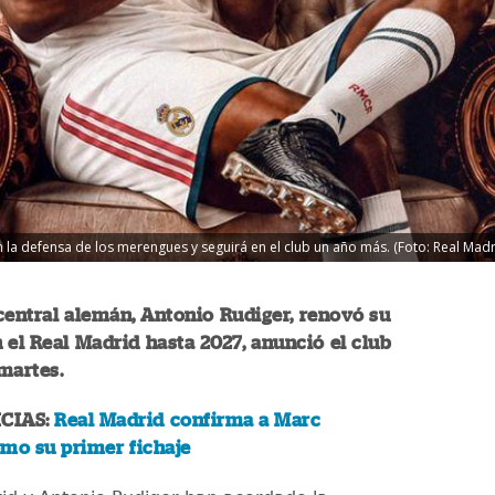
n la defensa de los merengues y seguirá en el club un año más. (Foto: Real Madr
central alemán, Antonio Rudiger, renovó su
 el Real Madrid hasta 2027, anunció el club
martes.
CIAS:
Real Madrid confirma a Marc
mo su primer fichaje