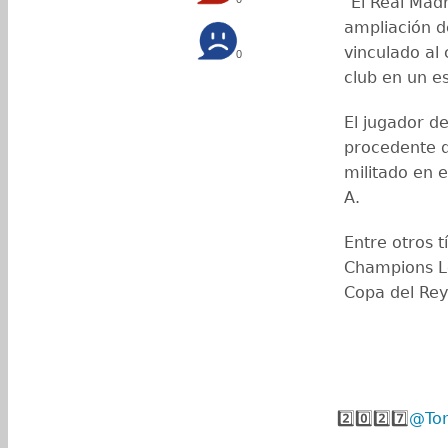
"El Real Mad
ampliación d
vinculado al 
0
club en un e
El jugador d
procedente d
militado en e
A.
Entre otros t
Champions Le
Copa del Rey
2️⃣0️⃣2️⃣7️⃣
@Ton