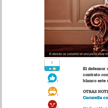
El alemán se convirtió en una pieza clave e
2
El defensor 
contrato con
blanco este 
1
OTRAS NOTI
1
Cucurella co
0