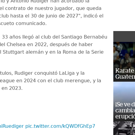
rid y Antonio Rudiger han acordado la
el contrato de nuestro jugador, que queda
club hasta el 30 de junio de 2027", indicó el
scueto comunicado.
e 33 años llegó al club del Santiago Bernabéu
el Chelsea en 2022, después de haber
l Stuttgart alemán y en la Roma de la Serie
Karate 
ítulos, Rudiger conquistó LaLiga y la
Guatem
ague en 2024 con el club merengue, y la
 en 2023.
¡Se ve 
cambia 
erupci
iRuediger
pic.twitter.com/kQWDfGhEp7