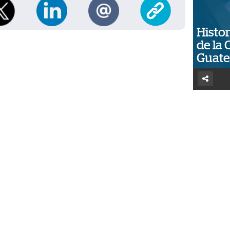
Histor
de la 
Guat