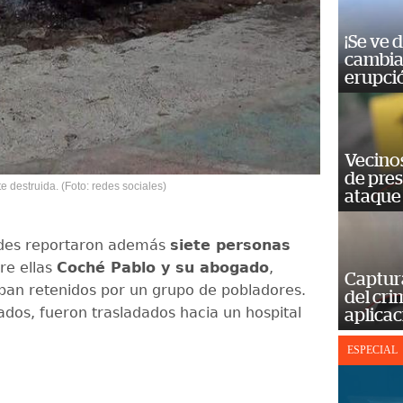
¡Se ve 
cambia 
erupci
Vecino
de pre
 destruida. (Foto: redes sociales)
ataque
ades reportaron además
siete personas
re ellas
Coché Pablo y su abogado
,
Captur
ban retenidos por un grupo de pobladores.
del cr
ados, fueron trasladados hacia un hospital
aplicac
ESPECIAL