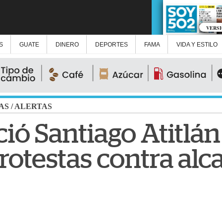
VERS
S
GUATE
DINERO
DEPORTES
FAMA
VIDA Y ESTILO
AS
/
ALERTAS
ó Santiago Atitlán
rotestas contra alc