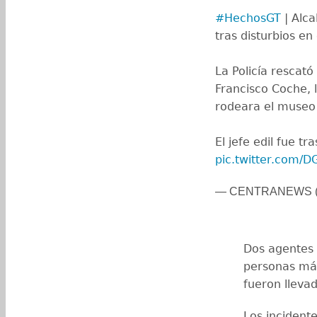
#HechosGT
| Alca
tras disturbios en
La Policía rescató
Francisco Coche,
rodeara el museo 
El jefe edil fue t
pic.twitter.com/
— CENTRANEWS (
Dos agentes d
personas má
fueron llevad
Los incident