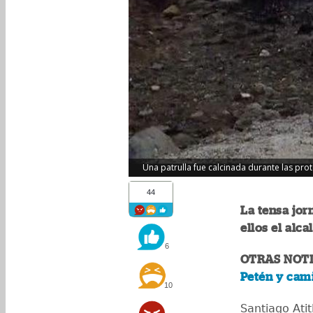
Una patrulla fue calcinada durante las prote
44
La tensa jor
ellos el alca
6
OTRAS NOTI
Petén y cam
10
Santiago Atit