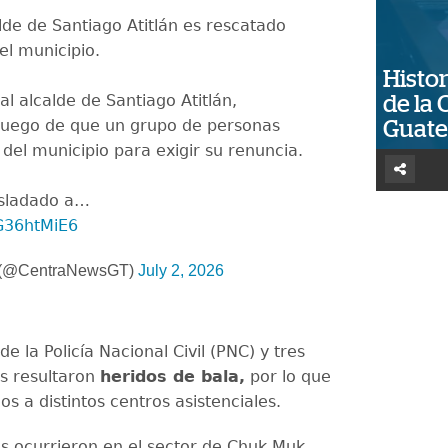
lde de Santiago Atitlán es rescatado
 el municipio.
Histor
 al alcalde de Santiago Atitlán,
de la 
 luego de que un grupo de personas
Guat
del municipio para exigir su renuncia.
rasladado a…
DG36htMiE6
@CentraNewsGT)
July 2, 2026
e la Policía Nacional Civil (PNC) y tres
s resultaron
heridos de bala,
por lo que
os a distintos centros asistenciales.
es ocurrieron en el sector de Chuk Muk,