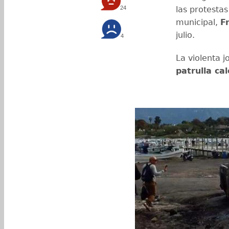
24
las protestas
municipal,
F
julio.
4
La violenta 
patrulla ca