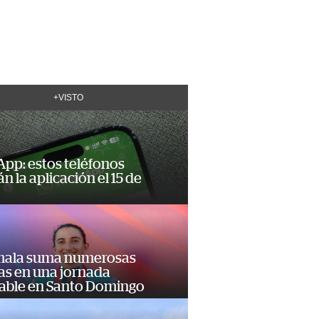
+VISTO
pp: estos teléfonos
n la aplicación el 15 de
ala suma numerosas
as en una jornada
dable en Santo Domingo