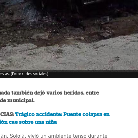
stas. (Foto: redes sociales)
nada también dejó varios heridos, entre
lde municipal.
CIAS:
Trágico accidente: Puente colapsa en
ión cae sobre una niña
lán, Sololá, vivió un ambiente tenso durante