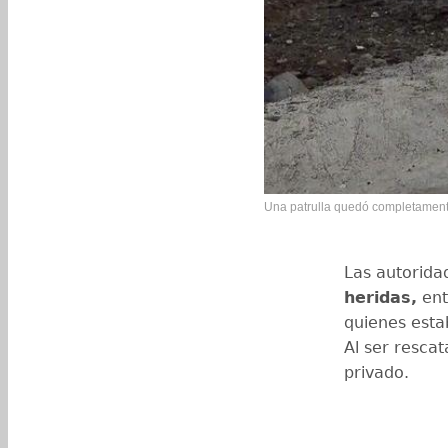
Una patrulla quedó completamente
Las autorid
heridas,
ent
quienes esta
Al ser rescat
privado.