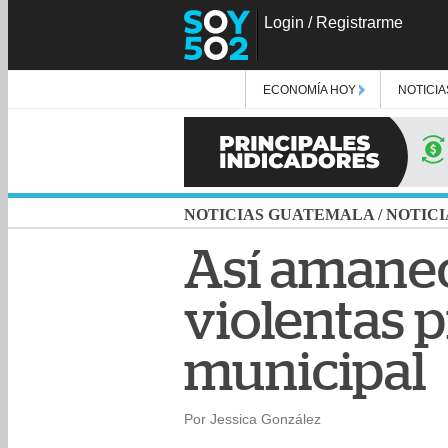
Login
/
Registrarme
ECONOMÍA HOY
NOTICIA
NOTICIAS GUATEMALA
/
NOTICI
Así amaneci
violentas p
municipal
Por Jessica González