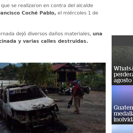
 que se realizaron en contra del alcalde
rancisco Coché Pablo,
el miércoles 1 de
jornada dejó diversos daños materiales,
una
lcinada y varias calles destruidas.
WhatsA
perderá
agosto
Guatem
medall
inolvi