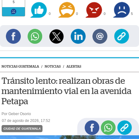
5
0
0
0
5
NOTICIAS GUATEMALA
/
NOTICIAS
/
ALERTAS
Tránsito lento: realizan obras de
mantenimiento vial en la avenida
Petapa
Por Geber Osorio
07 de agosto de 2026, 17:52
CIUDAD DE GUATEMALA