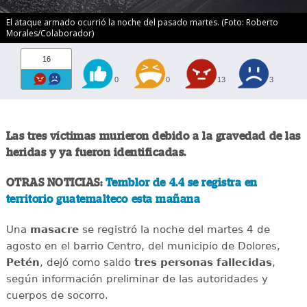
El ataque armado ocurrió la noche del pasado martes. (Foto: Roberto
Morales/Colaborador)
16
0
0
13
3
Las tres víctimas murieron debido a la gravedad de las
heridas y ya fueron identificadas.
OTRAS NOTICIAS:
Temblor de 4.4 se registra en
territorio guatemalteco esta mañana
Una
masacre
se registró la noche del martes 4 de
agosto en el barrio Centro, del municipio de Dolores,
Petén
, dejó como saldo
tres personas fallecidas
,
según información preliminar de las autoridades y
cuerpos de socorro.