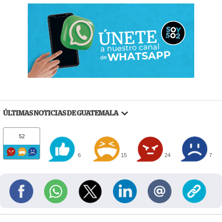
ÚLTIMAS NOTICIAS DE GUATEMALA
52
6
15
24
7