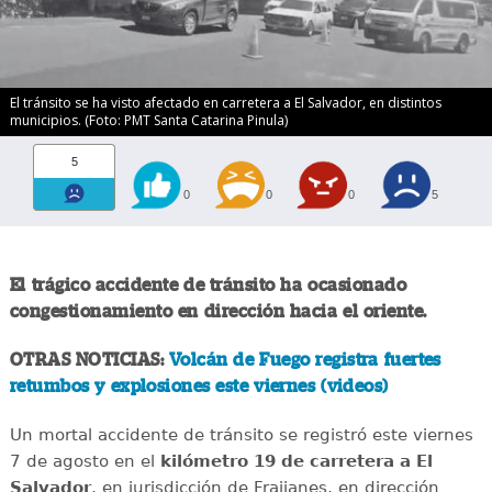
El tránsito se ha visto afectado en carretera a El Salvador, en distintos
municipios. (Foto: PMT Santa Catarina Pinula)
5
0
0
0
5
El trágico accidente de tránsito ha ocasionado
congestionamiento en dirección hacia el oriente.
OTRAS NOTICIAS:
Volcán de Fuego registra fuertes
retumbos y explosiones este viernes (videos)
Un mortal accidente de tránsito se registró este viernes
7 de agosto en el
kilómetro 19 de carretera a El
Salvador
, en jurisdicción de Fraijanes, en dirección