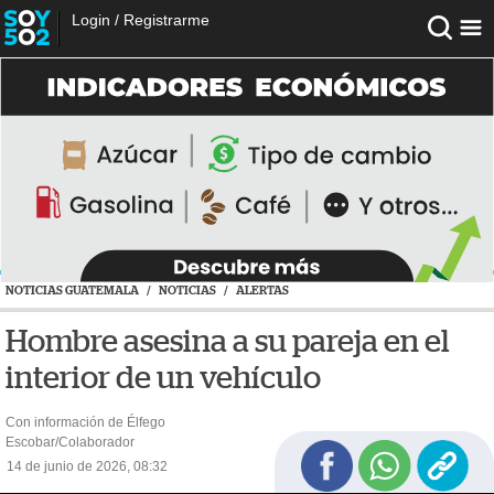
Login
/
Registrarme
NOTICIAS GUATEMALA
/
NOTICIAS
/
ALERTAS
Hombre asesina a su pareja en el
interior de un vehículo
Con información de Élfego
Escobar/Colaborador
14 de junio de 2026, 08:32