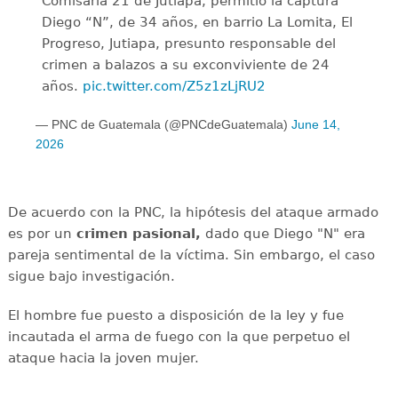
Comisaría 21 de Jutiapa, permitió la captura
Diego “N”, de 34 años, en barrio La Lomita, El
Progreso, Jutiapa, presunto responsable del
crimen a balazos a su exconviviente de 24
años.
pic.twitter.com/Z5z1zLjRU2
— PNC de Guatemala (@PNCdeGuatemala)
June 14,
2026
De acuerdo con la PNC, la hipótesis del ataque armado
es por un
crimen pasional,
dado que Diego "N" era
pareja sentimental de la víctima. Sin embargo, el caso
sigue bajo investigación.
El hombre fue puesto a disposición de la ley y fue
incautada el arma de fuego con la que perpetuo el
ataque hacia la joven mujer.