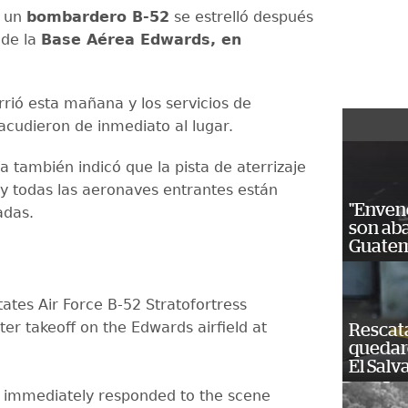
e un
bombardero B-52
se estrelló después
 de la
Base Aérea Edwards, en
rrió esta mañana y los servicios de
cudieron de inmediato al lugar.
 también indicó que la pista de aterrizaje
 y todas las aeronaves entrantes están
"Enven
adas.
son ab
Guatem
ates Air Force B-52 Stratofortress
ter takeoff on the Edwards airfield at
Rescat
quedaro
El Salv
immediately responded to the scene