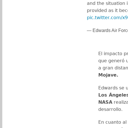
and the situation 
provided as it be
pic.twitter.com/
— Edwards Air For
El impacto p
que generó u
a gran dista
Mojave.
Edwards se u
Los Ángele
NASA
realiz
desarrollo.
En cuanto a