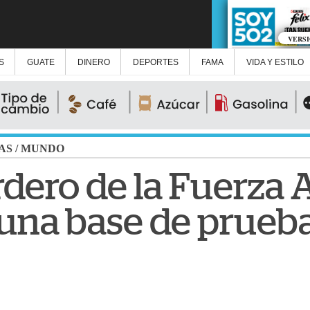
VERS
S
GUATE
DINERO
DEPORTES
FAMA
VIDA Y ESTILO
AS
/
MUNDO
ero de la Fuerza A
 una base de prueba