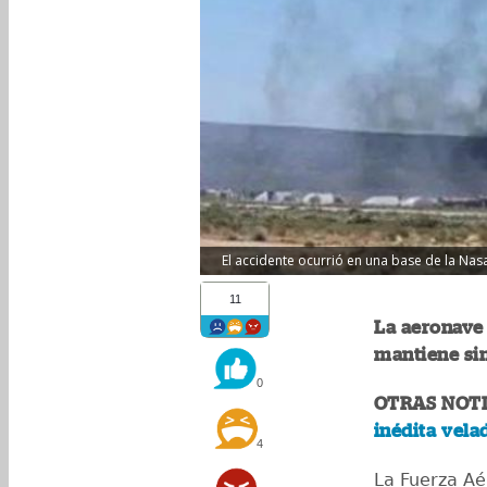
El accidente ocurrió en una base de la Nasa 
11
La aeronave
mantiene si
0
OTRAS NOTI
inédita vela
4
La Fuerza Aé