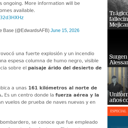
is ongoing. More information will be
comes available.
Trágico
x932d3HXHz
falleci
Mejica
ce Base (@EdwardsAFB)
June 15, 2026
rovocó una fuerte explosión y un incendio
Surgen 
na espesa columna de humo negro, visible
Alessan
ncia sobre el
paisaje árido del desierto de
bica a unas
161 kilómetros al norte de
Unifor
s.
Es un centro donde la
fuerza aérea y la
años c
an vuelos de prueba de naves nuevas y en
ESPECIAL
l bombardero, se conoce que fue empleado