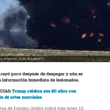
y el Ejército. (Foto: Breakin911)
 cayó poco después de despegar y aún se
n información inmediata de lesionados.
CIAS:
Trump celebra sus 80 años con
da de artes marciales
rea de Estados Unidos indicó este lunes 15