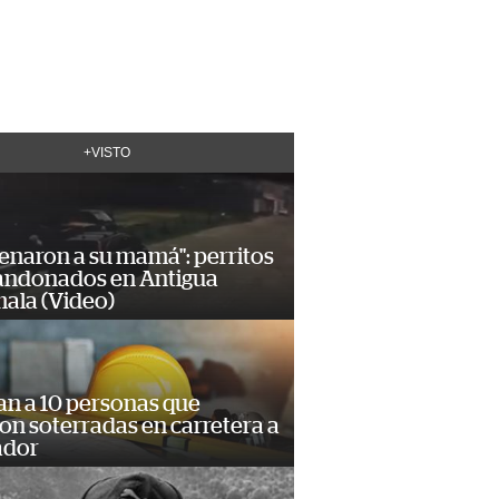
+VISTO
enaron a su mamá": perritos
andonados en Antigua
ala (Video)
an a 10 personas que
n soterradas en carretera a
ador