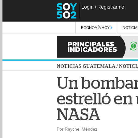
Login
/
Registrarme
ECONOMÍA HOY
NOTICIA
NOTICIAS GUATEMALA
/
NOTICI
Un bombard
estrelló en
NASA
Por Reychel Méndez