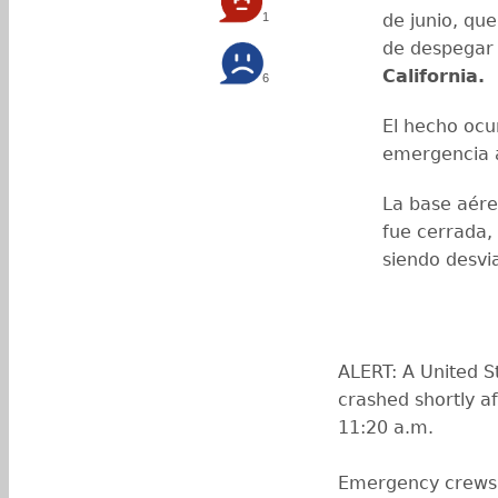
1
de junio, qu
de despegar
California.
6
El hecho ocu
emergencia a
La base aérea
fue cerrada,
siendo desvi
ALERT: A United St
crashed shortly af
11:20 a.m.
Emergency crews 