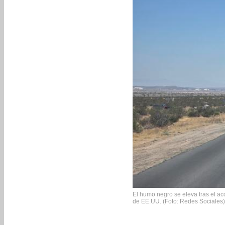
El humo negro se eleva tras el ac
de EE.UU. (Foto: Redes Sociales)