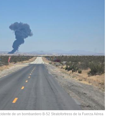
cidente de un bombardero B-52 Stratofortress de la Fuerza Aérea