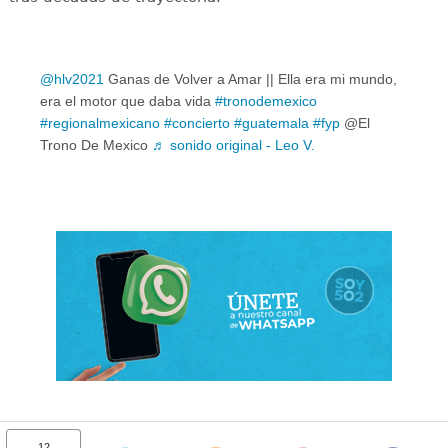
@hlv2021
Ganas de Volver a Amar || Ella era mi mundo,
era el motor que daba vida
#tronodemexico
#regionalmexicano
#concierto
#guatemala
#fyp
@El
Trono De Mexico
♬ sonido original - Leo V.
12