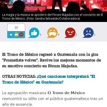
La magia y la música se apoderó del Fórum Majadas con el concierto de El
Trono de México. (Foto: Sandra Sebastián/Colaboradora)
12
5
4
2
1
El Trono de México regresó a Guatemala con la gira
"Prometiste volver". Revive los mejores momentos de
su emotivo concierto en Fórum Majadas.
OTRAS NOTICIAS:
¿Qué canciones interpretará "El
Trono de México" en Guatemala?
La agrupación mexicana
El Trono de México
reencontró su idilio con el público guatemalteco tras un
año de ausencia.