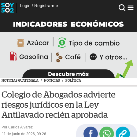
Login
/
Registrarme
NOTICIAS GUATEMALA
/
NOTICIAS
/
POLÍTICA
Colegio de Abogados advierte
riesgos jurídicos en la Ley
Antilavado recién aprobada
Por Carlos Álvarez
11 de junio de 2026, 09:26