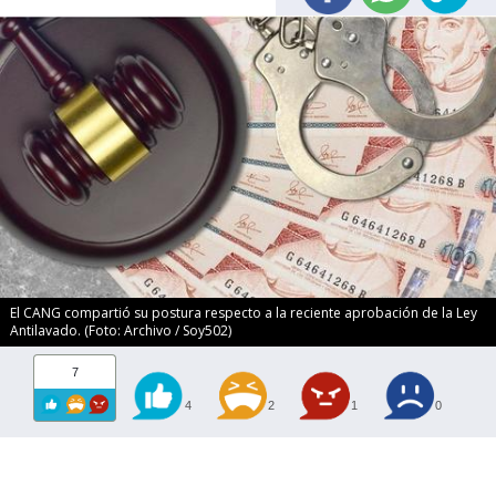
El CANG compartió su postura respecto a la reciente aprobación de la Ley
Antilavado. (Foto: Archivo / Soy502)
7
4
2
1
0