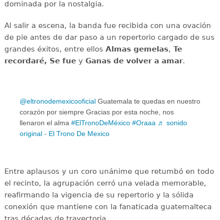
dominada por la nostalgia.
Al salir a escena, la banda fue recibida con una ovación
de pie antes de dar paso a un repertorio cargado de sus
grandes éxitos, entre ellos
Almas gemelas
,
Te
recordaré,
Se fue
y
Ganas de volver a amar
.
@eltronodemexicooficial
Guatemala te quedas en nuestro
corazón por siempre Gracias por esta noche, nos
llenaron el alma
#ElTronoDeMéxico
#Oraaa
♬ sonido
original - El Trono De Mexico
Entre aplausos y un coro unánime que retumbó en todo
el recinto, la agrupación cerró una velada memorable,
reafirmando la vigencia de su repertorio y la sólida
conexión que mantiene con la fanaticada guatemalteca
tras décadas de trayectoria.