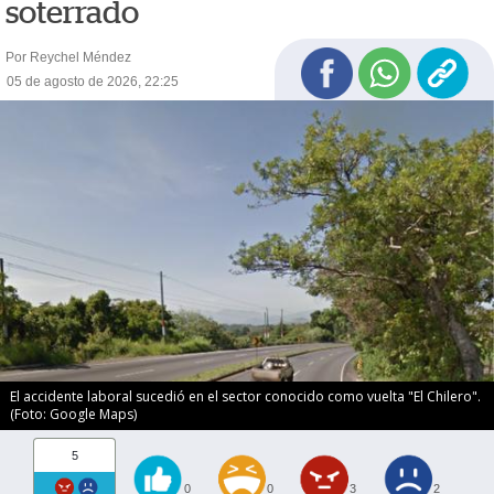
soterrado
Por Reychel Méndez
05 de agosto de 2026, 22:25
El accidente laboral sucedió en el sector conocido como vuelta "El Chilero".
(Foto: Google Maps)
5
0
0
3
2