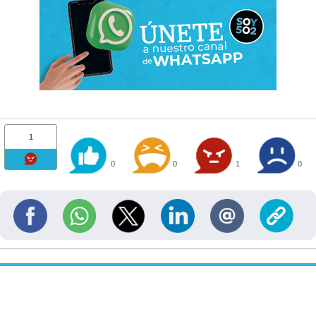
1
0
0
1
0