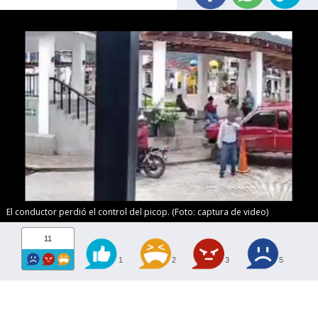
El conductor perdió el control del picop. (Foto: captura de video)
11
1
2
3
5