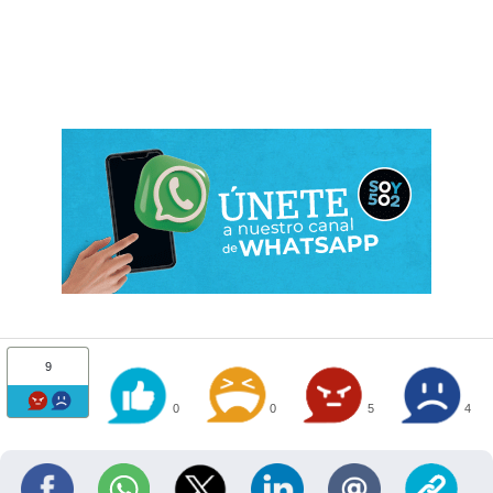
9
0
0
5
4