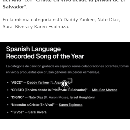
del Año
" con "
Cristo, en vivo desde la prisión de El
Salvador
".
En la misma categoría está Daddy Yankee, Nate Díaz,
Sarai Rivera y Karen Espinoza.