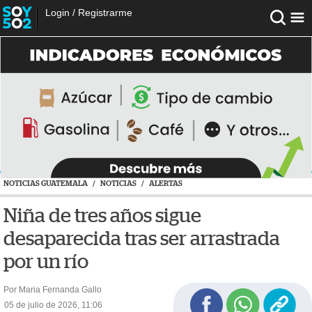
Login
/
Registrarme
NOTICIAS GUATEMALA
/
NOTICIAS
/
ALERTAS
Niña de tres años sigue
desaparecida tras ser arrastrada
por un río
Por Maria Fernanda Gallo
05 de julio de 2026, 11:06