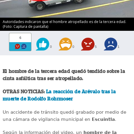
Autoridades indicaron que el hombre atropellado es de la tercera edad.
(Foto: Captura de pantalla)
6
0
0
5
1
El hombre de la tercera edad quedó tendido sobre la
cinta asfáltica tras ser atropellado.
OTRAS NOTICIAS:
La reacción de Arévalo tras la
muerte de Rodolfo Rohrmoser
Un accidente de tránsito quedó grabado por medio de
una cámara de vigilancia municipal en
Escuintla
.
Según la información del video, un
hombre de la