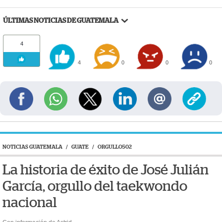
ÚLTIMAS NOTICIAS DE GUATEMALA
4
4
0
0
0
NOTICIAS GUATEMALA
/
GUATE
/
ORGULLO502
La historia de éxito de José Julián
García, orgullo del taekwondo
nacional