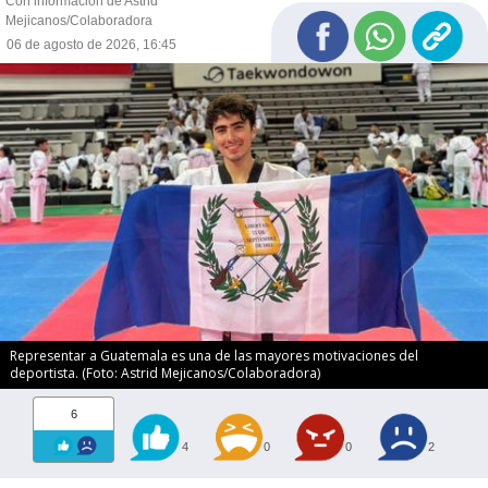
Con información de Astrid
Mejicanos/Colaboradora
06 de agosto de 2026, 16:45
Representar a Guatemala es una de las mayores motivaciones del
deportista. (Foto: Astrid Mejicanos/Colaboradora)
6
4
0
0
2