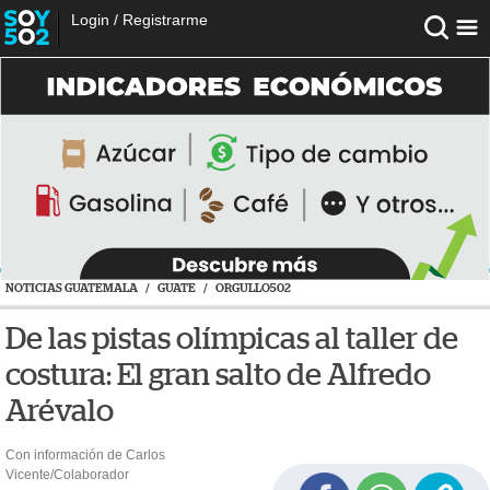
Login
/
Registrarme
NOTICIAS GUATEMALA
/
GUATE
/
ORGULLO502
De las pistas olímpicas al taller de
costura: El gran salto de Alfredo
Arévalo
Con información de Carlos
Vicente/Colaborador