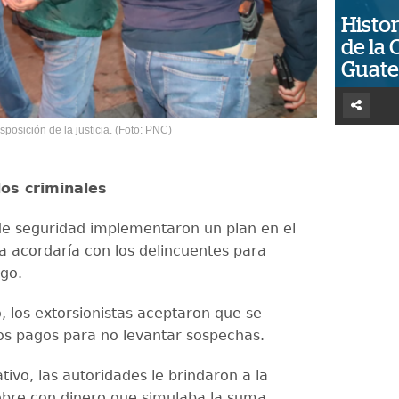
Histor
de la 
Guat
posición de la justicia. (Foto: PNC)
os criminales
de seguridad implementaron un plan en el
ma acordaría con los delincuentes para
ago.
 los extorsionistas aceptaron que se
dos pagos para no levantar sospechas.
tivo, las autoridades le brindaron a la
obre con dinero que simulaba la suma