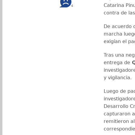
Catarina Pin
4
contra de las
De acuerdo c
marcha lueg
exigían el p
Tras una neg
entrega de
Q
investigador
y vigilancia.
Luego de pact
investigadore
Desarrollo Cr
capturaron 
remitieron a
correspondie