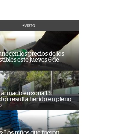
+VISTO
necen los precios de los
ibles este jueves 6 de
 armado en zona 13:
or resulta herido en pleno
o
: Los niños que fueron