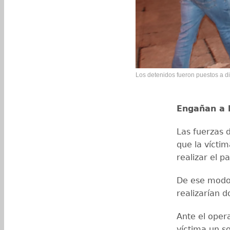
Los detenidos fueron puestos a dis
Engañan a l
Las fuerzas 
que la vícti
realizar el p
De ese modo,
realizarían 
Ante el opera
víctima un s