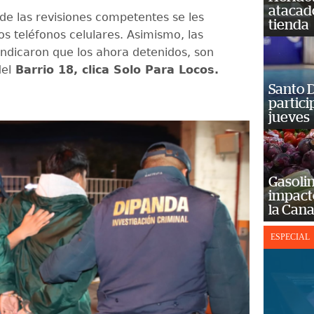
atacad
e las revisiones competentes se les
tienda
os teléfonos celulares. Asimismo, las
indicaron que los ahora detenidos, son
el
Barrio 18, clica Solo Para Locos.
Santo D
partici
jueves
Gasolin
impact
la Cana
ESPECIAL