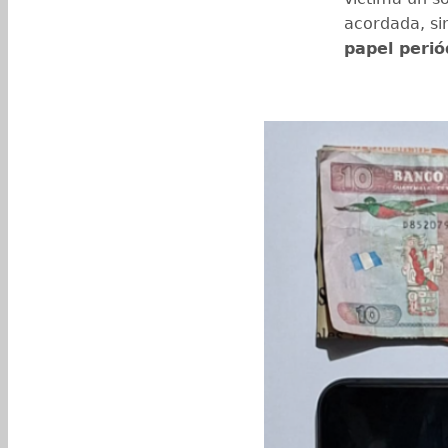
acordada, si
papel perió