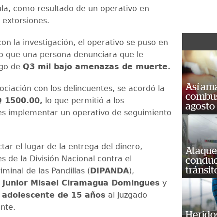
ula, como resultado de un operativo en
 extorsiones.
on la investigación, el operativo se puso en
o que una persona denunciara que le
ago de
Q3 mil bajo amenazas de muerte.
Así ama
ociación con los delincuentes, se acordó la
combust
 1500.00,
lo que permitió a los
agosto
es implementar un operativo de seguimiento
ar el lugar de la entrega del dinero,
Ataque
s de la División Nacional contra el
conduct
tránsit
iminal de las Pandillas (
DIPANDA
),
a
Junior Misael Ciramagua Domingues
y
l
adolescente de 15 años
al juzgado
nte.
Heridos