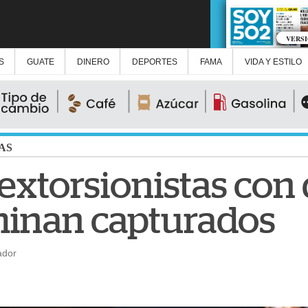
VERS
S
GUATE
DINERO
DEPORTES
FAMA
VIDA Y ESTILO
AS
extorsionistas con
rminan capturados
ador