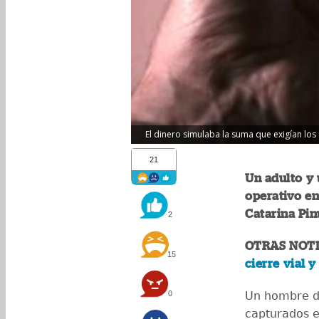
El dinero simulaba la suma que exigían los 
21
Un adulto y 
operativo en
Catarina Pin
2
OTRAS NOTI
15
cierre vial 
0
Un hombre d
capturados e