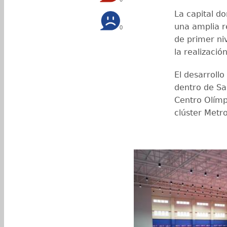
La capital do
una amplia r
0
de primer ni
la realizaci
El desarrollo
dentro de Sa
Centro Olímp
clúster Metr