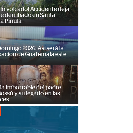
lo volcado! Accidente deja
e derribado en Santa
a Pinula
omingo 2026: Así será la
pación de Guatemala este
la imborrable del padre
ossù y su legado en las
ces