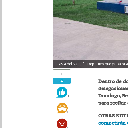
Vista del Malecón Deportivo que ya palpita 
1
Dentro de d
delegacione
Domingo, Re
1
para recibir 
0
OTRAS NOTI
competirán 
0