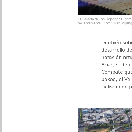
El Palacio de los Deportes Ricard
recientemente. (Foto: Juan Mijan
También sobr
desarrollo de
natación artí
Arias, sede d
Combate que 
boxeo; el Ve
ciclismo de p