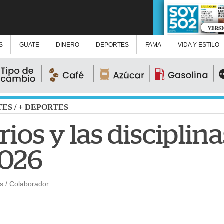
VERS
S
GUATE
DINERO
DEPORTES
FAMA
VIDA Y ESTILO
TES
/
+ DEPORTES
ios y las disciplin
026
s / Colaborador