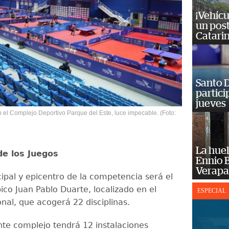
¡Vehícu
un post
Catarin
Santo D
partici
jueves
n el Complejo Deportivo Parque del Este, luce impecable. (Foto:
La huel
de los Juegos
Ennio B
Verapa
cipal y epicentro de la competencia será el
ico Juan Pablo Duarte, localizado en el
ESPECIAL
onal, que acogerá 22 disciplinas.
te complejo tendrá 12 instalaciones