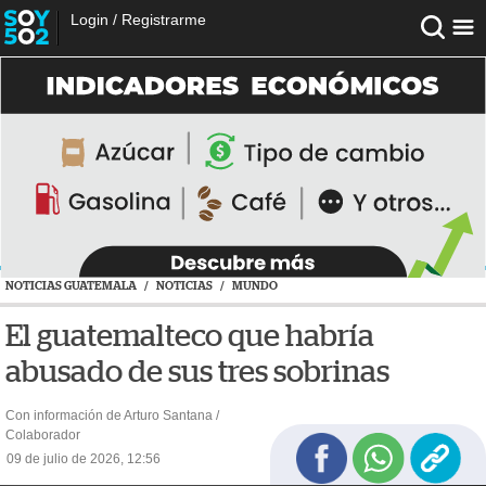
Login
/
Registrarme
NOTICIAS GUATEMALA
/
NOTICIAS
/
MUNDO
El guatemalteco que habría
abusado de sus tres sobrinas
Con información de Arturo Santana /
Colaborador
09 de julio de 2026, 12:56