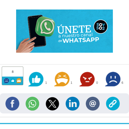
8
1
1
0
6