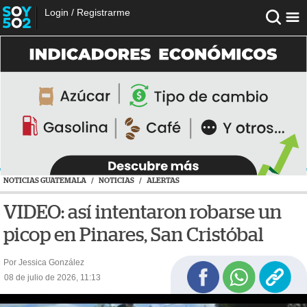
Login
/
Registrarme
NOTICIAS GUATEMALA
/
NOTICIAS
/
ALERTAS
VIDEO: así intentaron robarse un
picop en Pinares, San Cristóbal
Por Jessica González
08 de julio de 2026, 11:13