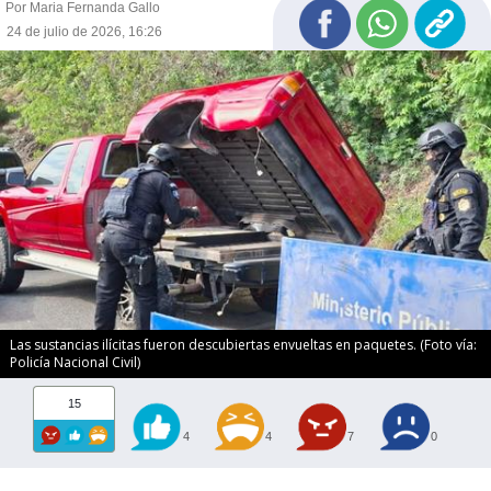
Por Maria Fernanda Gallo
24 de julio de 2026, 16:26
Las sustancias ilícitas fueron descubiertas envueltas en paquetes. (Foto vía:
Policía Nacional Civil)
15
4
4
7
0