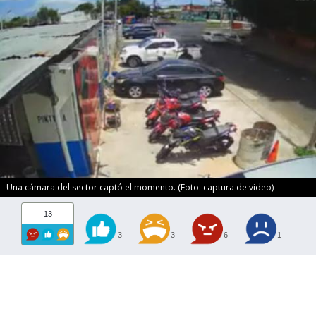
Una cámara del sector captó el momento. (Foto: captura de video)
13
3
3
6
1