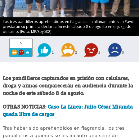
Los tres pandilleros aprehendidos en flagrancia en allanamientos en Pavón
prestarán su primera declaración este sábado 8 de agosto en el juzgado
de turno. (Foto: MP/Soy502)
5
1
2
2
0
Los pandilleros capturados en prisión con celulares,
droga y armas comparecerán en audiencia durante la
noche de este sábado 8 de agosto.
OTRAS NOTICIAS:
Caso La Línea: Julio César Miranda
queda libre de cargos
Tras haber sido aprehendidos en flagrancia, los tres
pandilleros a quienes se les incautó una serie de