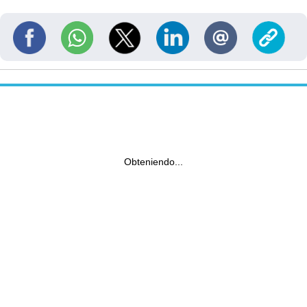
Obteniendo...