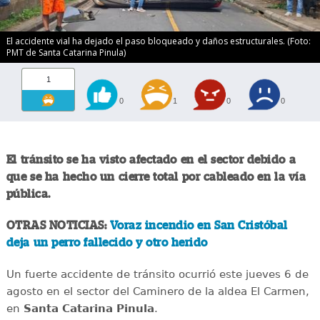
El accidente vial ha dejado el paso bloqueado y daños estructurales. (Foto:
PMT de Santa Catarina Pinula)
1
0
1
0
0
El tránsito se ha visto afectado en el sector debido a
que se ha hecho un cierre total por cableado en la vía
pública.
OTRAS NOTICIAS:
Voraz incendio en San Cristóbal
deja un perro fallecido y otro herido
Un fuerte accidente de tránsito ocurrió este jueves 6 de
agosto en el sector del Caminero de la aldea El Carmen,
en
Santa Catarina Pinula
.