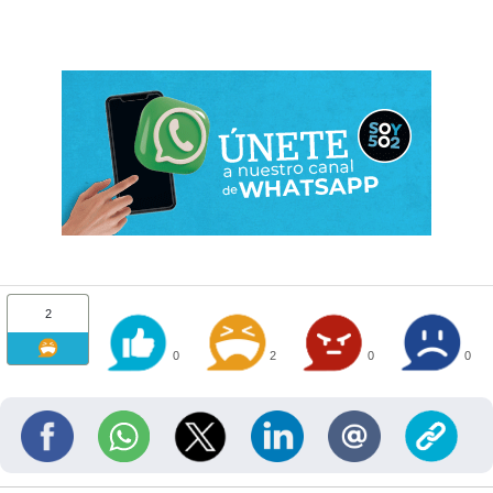
2
0
2
0
0