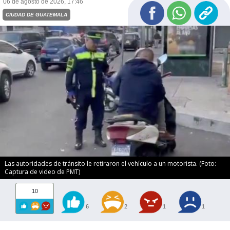
06 de agosto de 2026, 17:46
CIUDAD DE GUATEMALA
Las autoridades de tránsito le retiraron el vehículo a un motorista. (Foto:
Captura de video de PMT)
10
6
2
1
1