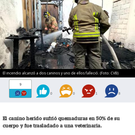
El incendio alcanzó a dos caninos y uno de ellos falleció. (Foto: CVB)
9
0
0
1
8
El canino herido sufrió quemaduras en 50% de su
cuerpo y fue trasladado a una veterinaria.