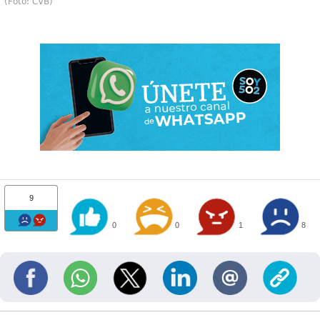
(Foto: CVB)
9
0
0
1
8