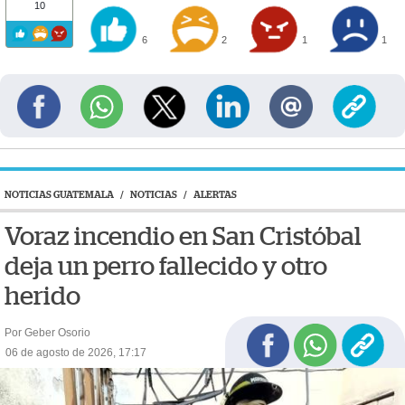
10
6
2
1
1
NOTICIAS GUATEMALA
/
NOTICIAS
/
ALERTAS
Voraz incendio en San Cristóbal
deja un perro fallecido y otro
herido
Por Geber Osorio
06 de agosto de 2026, 17:17