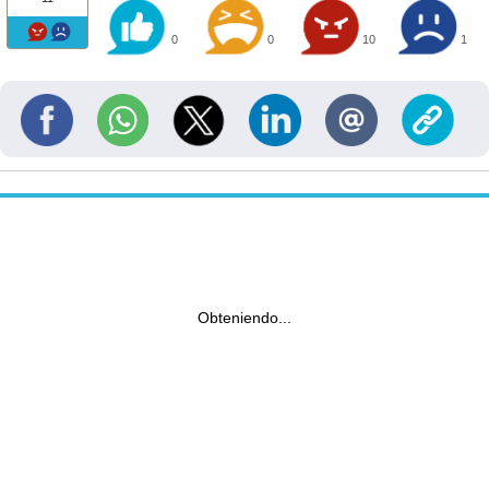
0
0
10
1
Obteniendo...