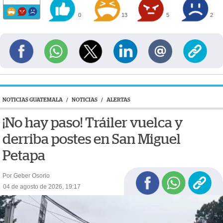
0
13
5
2
NOTICIAS GUATEMALA
/
NOTICIAS
/
ALERTAS
¡No hay paso! Tráiler vuelca y
derriba postes en San Miguel
Petapa
Por Geber Osorio
04 de agosto de 2026, 19:17