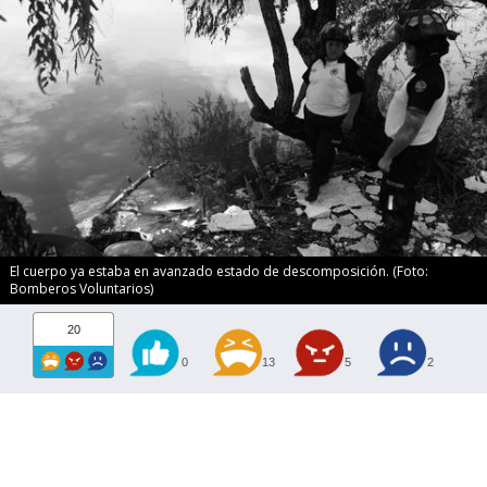
El cuerpo ya estaba en avanzado estado de descomposición. (Foto:
Bomberos Voluntarios)
20
0
13
5
2