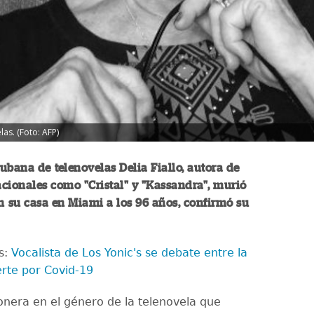
las. (Foto: AFP)
cubana de telenovelas Delia Fiallo, autora de
acionales como "Cristal" y "Kassandra", murió
n su casa en Miami a los 96 años, confirmó su
s:
Vocalista de Los Yonic's se debate entre la
erte por Covid-19
ionera en el género de la telenovela que