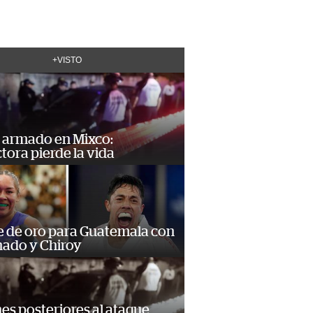
+VISTO
 armado en Mixco:
ora pierde la vida
e de oro para Guatemala con
ado y Chiroy
s posteriores al ataque