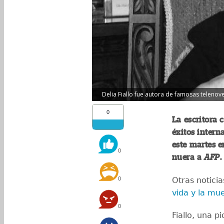
Delia Fiallo fue autora de famosas telenove
0
La escritora 
éxitos intern
este martes e
0
nuera a
AFP
.
0
Otras noticia
vida y la mu
0
Fiallo, una p