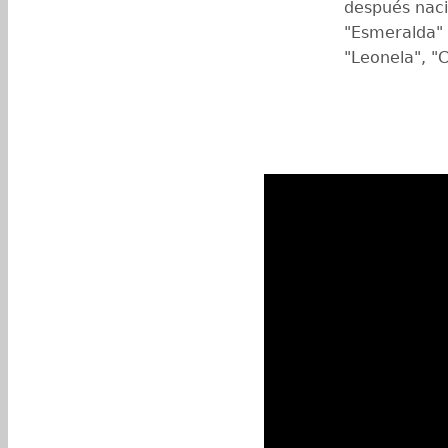
después naci
"Esmeralda" 
"Leonela", "C