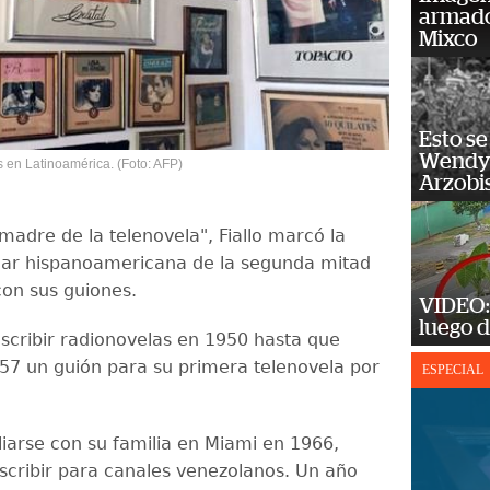
armado
Mixco
Esto se
Wendy 
s en Latinoamérica. (Foto: AFP)
Arzobi
madre de la telenovela", Fiallo marcó la
lar hispanoamericana de la segunda mitad
con sus guiones.
VIDEO: 
luego d
cribir radionovelas en 1950 hasta que
957 un guión para su primera telenovela por
ESPECIAL
liarse con su familia en Miami en 1966,
cribir para canales venezolanos. Un año