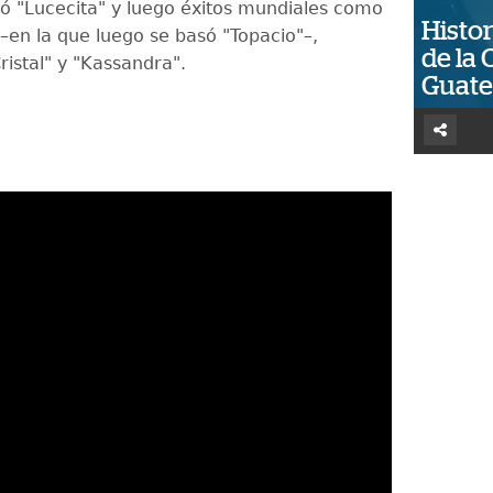
ó "Lucecita" y luego éxitos mundiales como
Histor
–en la que luego se basó "Topacio"–,
de la 
ristal" y "Kassandra".
Guat