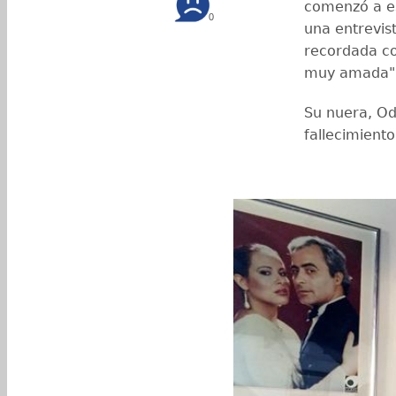
comenzó a es
0
una entrevis
recordada c
muy amada"
Su nuera, Od
fallecimiento