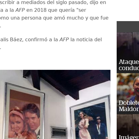
cribir a mediados del siglo pasado, dijo en
ta a la
AFP
en 2018 que quería "ser
omo una persona que amó mucho y que fue
.
alis Báez, confirmó a la
AFP
la noticia del
.
Ataque
conduct
Doblet
Maldon
Imágene