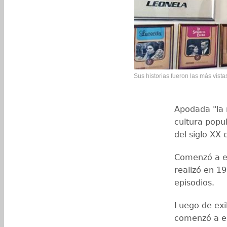
Sus historias fueron las más vista
Apodada "la 
cultura popu
del siglo XX 
Comenzó a es
realizó en 1
episodios.
Luego de exi
comenzó a es