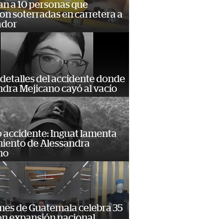
an a 10 personas que
n soterradas en carretera a
ador
detalles del accidente donde
dra Mejicano cayó al vacío
 accidente: Inguat lamenta
miento de Alessandra
no
mes de Guatemala celebra 35
on expansión nacional