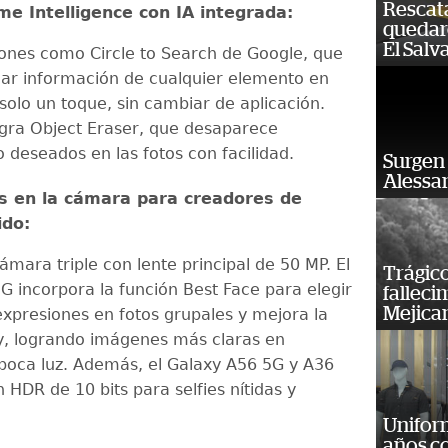
Rescat
e Intelligence con IA integrada:
quedaro
El Salv
iones como Circle to Search de Google, que
ar información de cualquier elemento en
solo un toque, sin cambiar de aplicación.
gra Object Eraser, que desaparece
 deseados en las fotos con facilidad.
Surgen 
Alessan
s en la cámara para creadores de
ido:
mara triple con lente principal de 50 MP. El
Trágico
G incorpora la función Best Face para elegir
falleci
Mejica
expresiones en fotos grupales y mejora la
, logrando imágenes más claras en
poca luz. Además, el Galaxy A56 5G y A36
HDR de 10 bits para selfies nítidas y
Unifor
años c