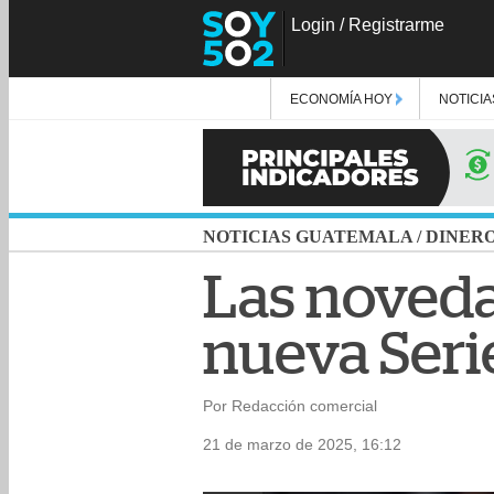
Login
/
Registrarme
ECONOMÍA HOY
NOTICIA
NOTICIAS GUATEMALA
/
DINER
Las noveda
nueva Seri
Por Redacción comercial
21 de marzo de 2025, 16:12