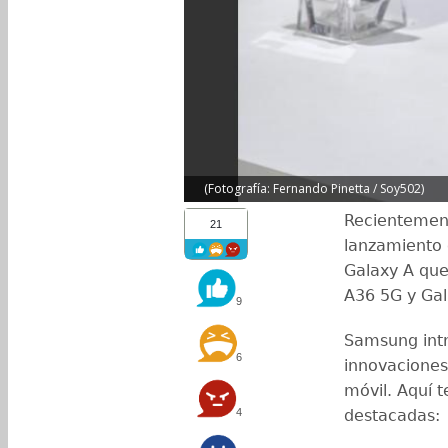
(Fotografía: Fernando Pinetta / Soy502)
Recientemente
21
lanzamiento 
Galaxy A que
A36 5G y Gal
9
Samsung intr
6
innovaciones
móvil. Aquí 
4
destacadas: