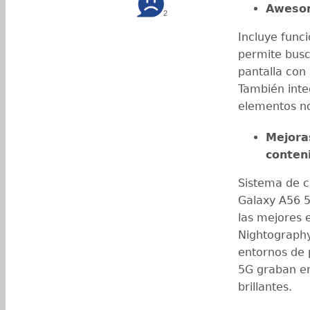
Awesom
2
Incluye func
permite busc
pantalla con 
También inte
elementos no
Mejora
conten
Sistema de cá
Galaxy A56 5
las mejores 
Nightography
entornos de 
5G graban en 
brillantes.