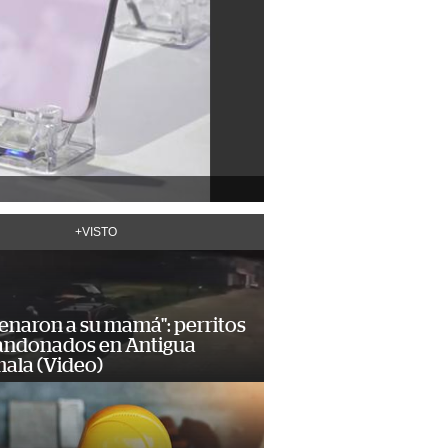
+VISTO
enaron a su mamá": perritos
andonados en Antigua
ala (Video)