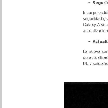
Seguri
Incorporació
seguridad gra
Galaxy A se 
actualizacio
Actual
La nueva ser
de actualiza
UI, y seis a