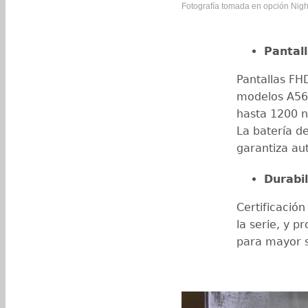
Fotografía tomada en opción Nigh
Pantall
Pantallas FH
modelos A56 
hasta 1200 n
La batería d
garantiza au
Durabil
Certificación
la serie, y p
para mayor s