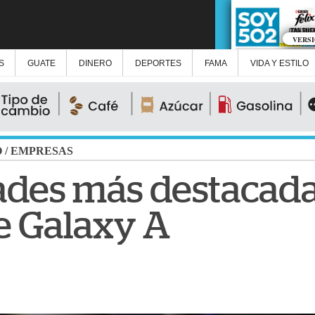
VERS
S
GUATE
DINERO
DEPORTES
FAMA
VIDA Y ESTILO
O
/
EMPRESAS
des más destacadas
e Galaxy A