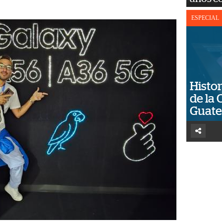
ESPECIAL
Histor
de la 
Guat