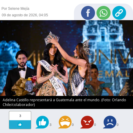
Por Selene Mejía
09 de agosto de 2026, 04:05
Adelina Castillo representará a Guatemala ante el mundo. (Foto: Orlando
Chile/colaborador)
3
3
0
0
0