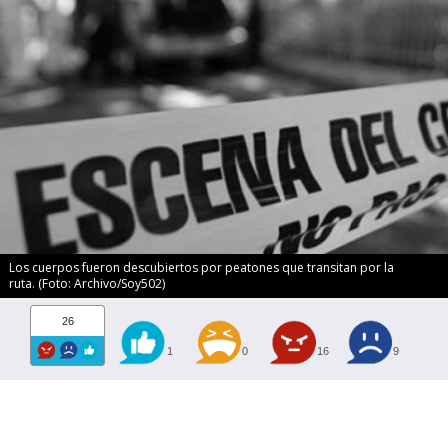
Los cuerpos fueron descubiertos por peatones que transitan por la
ruta. (Foto: Archivo/Soy502)
26
1
0
16
9