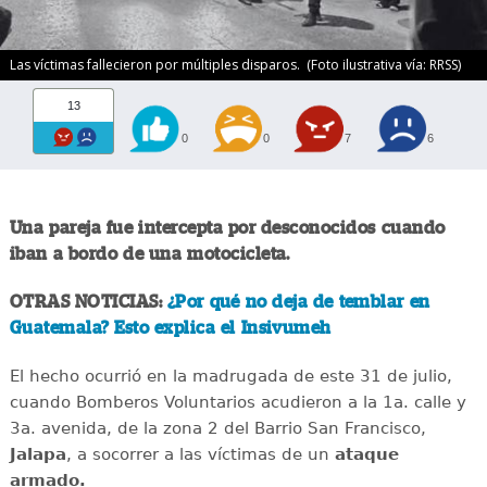
Las víctimas fallecieron por múltiples disparos. (Foto ilustrativa vía: RRSS)
13
0
0
7
6
Una pareja fue intercepta por desconocidos cuando
iban a bordo de una motocicleta.
OTRAS NOTICIAS:
¿Por qué no deja de temblar en
Guatemala? Esto explica el Insivumeh
El hecho ocurrió en la madrugada de este 31 de julio,
cuando Bomberos Voluntarios acudieron a la 1a. calle y
3a. avenida, de la zona 2 del Barrio San Francisco,
Jalapa
, a socorrer a las víctimas de un
ataque
armado.