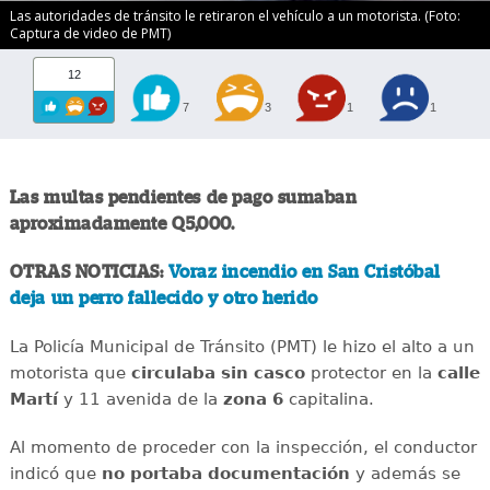
Las autoridades de tránsito le retiraron el vehículo a un motorista. (Foto:
Captura de video de PMT)
12
7
3
1
1
Las multas pendientes de pago sumaban
aproximadamente Q5,000.
OTRAS NOTICIAS:
Voraz incendio en San Cristóbal
deja un perro fallecido y otro herido
La Policía Municipal de Tránsito (PMT) le hizo el alto a un
motorista que
circulaba sin casco
protector en la
calle
Martí
y 11 avenida de la
zona 6
capitalina.
Al momento de proceder con la inspección, el conductor
indicó que
no portaba documentación
y además se