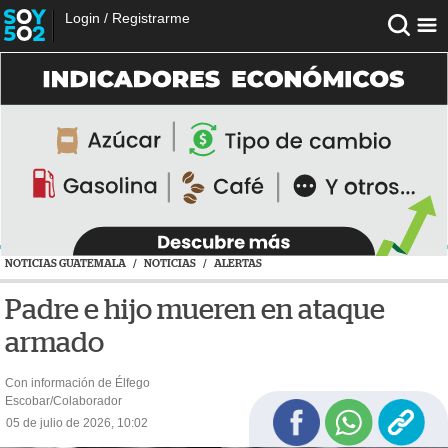
Login
/
Registrarme
NOTICIAS GUATEMALA
/
NOTICIAS
/
ALERTAS
Padre e hijo mueren en ataque
armado
Con información de Élfego
Escobar/Colaborador
05 de julio de 2026, 10:02