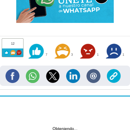
12
7
3
1
1
Obteniendo...