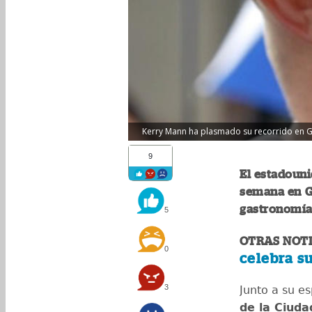
Kerry Mann ha plasmado su recorrido en Gu
9
El estadoun
semana en G
gastronomía 
5
OTRAS NOTI
0
celebra s
3
Junto a su es
de la Ciud