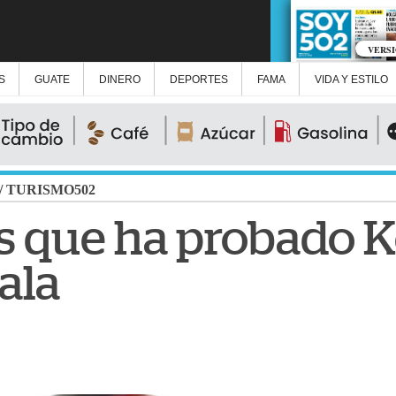
VERS
S
GUATE
DINERO
DEPORTES
FAMA
VIDA Y ESTILO
/
TURISMO502
los que ha probado
ala