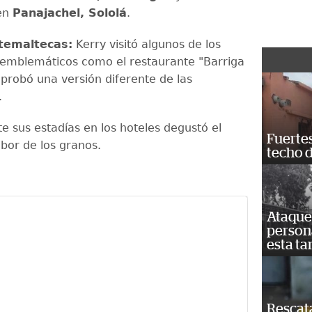
en
Panajachel, Sololá
.
temaltecas:
Kerry visitó algunos de los
emblemáticos como el restaurante "Barriga
 probó una versión diferente de las
.
e sus estadías en los hoteles degustó el
Fuertes
bor de los granos.
techo 
Ataque 
persona
esta ta
Rescat