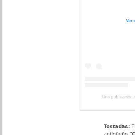
Ver 
Una publicación
Tostadas:
El
antigüeño
"G