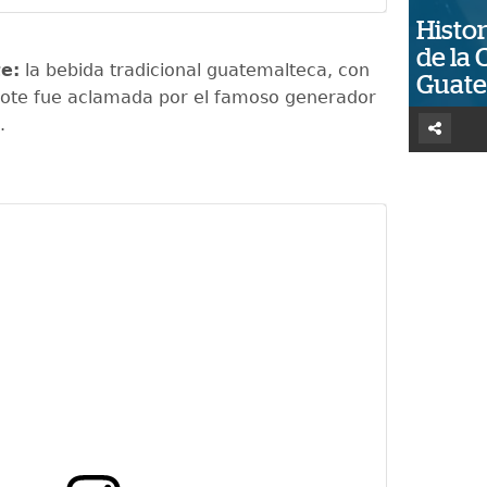
Histor
de la 
te:
la bebida tradicional guatemalteca, con
Guat
elote fue aclamada por el famoso generador
o.