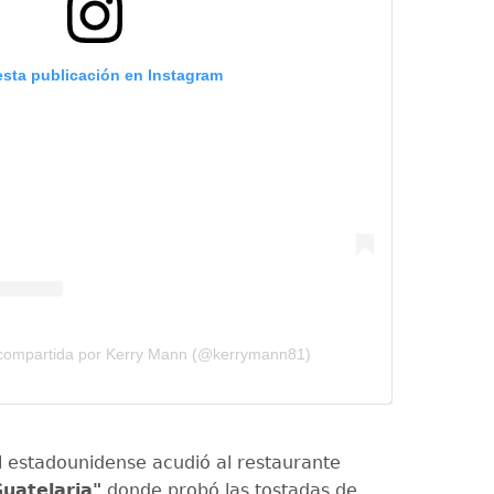
esta publicación en Instagram
 compartida por Kerry Mann (@kerrymann81)
 estadounidense acudió al restaurante
uatelaria"
donde probó las tostadas de