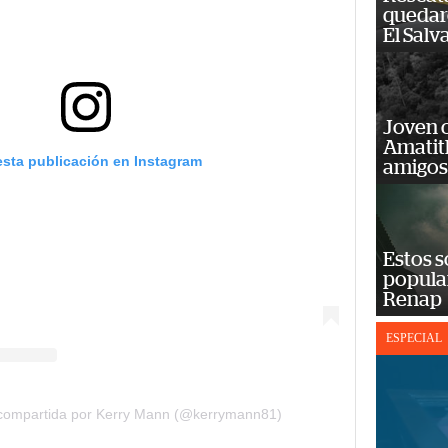
quedaro
El Salv
Joven 
Amatit
esta publicación en Instagram
amigos
Estos s
popula
Renap
ESPECIAL
 compartida por Kerry Mann (@kerrymann81)