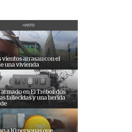
+VISTO
 vientos arrasan con el
de una vivienda
armado en El Trébol: dos
s fallecidas y una herida
rde
an a 10 personas que