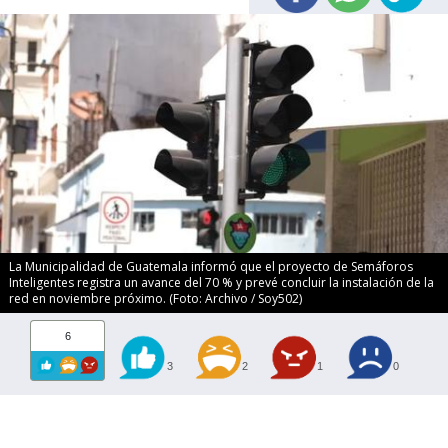
La Municipalidad de Guatemala informó que el proyecto de Semáforos
Inteligentes registra un avance del 70 % y prevé concluir la instalación de la
red en noviembre próximo. (Foto: Archivo / Soy502)
6
3
2
1
0