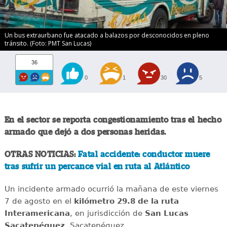
Un bus extraurbano fue atacado a balazos por desconocidos en pleno
tránsito. (Foto: PMT San Lucas)
36
0
1
30
5
En el sector se reporta congestionamiento tras el hecho
armado que dejó a dos personas heridas.
OTRAS NOTICIAS:
Fatal accidente: conductor muere
tras sufrir un percance vial en ruta al Atlántico
Un incidente armado ocurrió la mañana de este viernes
7 de agosto en el
kilómetro 29.8 de la ruta
Interamericana
, en jurisdicción de
San Lucas
Sacatepéquez
, Sacatepéquez.