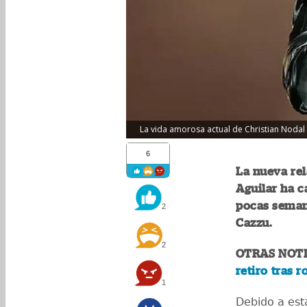
La vida amorosa actual de Christian Nodal 
6
La nueva rel
Aguilar ha c
pocas seman
2
Cazzu.
2
OTRAS NOTI
retiro tras 
1
Debido a est