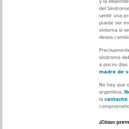
y la depende
del Síndrome
sentir una p
puede ser mu
síntoma si s
desea cambia
Precisamente
síndrome deb
a pocos días
madre de su
No hay que o
argentina,
N
la
cantante
comprometi
¿Cómo preve