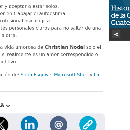
r y aceptar a estar solos.
Histor
er en trabajar el autoestima.
de la 
rofesional psicológica.
Guat
mites personales claros para no saltar de una
 a otra.
la vida amorosa de
Christian Nodal
solo el
 si realmente es un amor correspondido o
petitivo.
ación de:
Sofía Esquivel Microsoft Start
y
La
LA