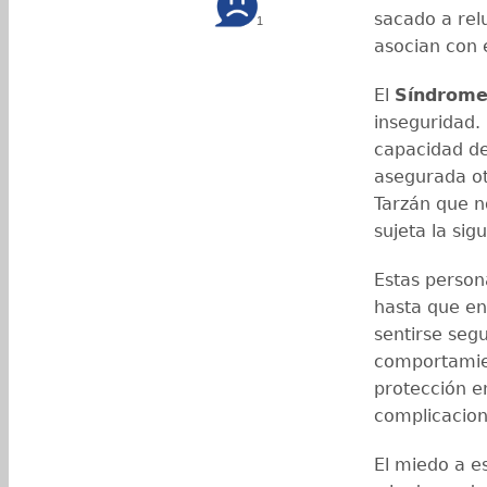
sacado a rel
1
asocian con 
El
Síndrome
inseguridad.
capacidad de
asegurada ot
Tarzán que n
sujeta la sig
Estas person
hasta que en
sentirse seg
comportamie
protección e
complicacion
El miedo a es