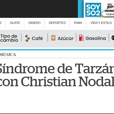
VERS
S
GUATE
DINERO
DEPORTES
FAMA
VIDA Y ESTILO
MÚSICA
 Síndrome de Tarzá
con Christian Noda