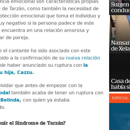
ncia emocional son características propias
Surgen 
 de Tarzán, como también la necesidad de
conduc
rotección emocional que toma el individuo y
y negativo si la persona padece de este
e encuentra en una relación amorosa y
r de pareja.
Nansan
de Xel
 el cantante ha sido asociado con este
ido a la confirmación de su
nueva relación
 de haber anunciado su ruptura con
la
 hija, Cazzu.
Casa d
lvidar que antes de empezar con la
había s
odal
también acaba de tener un ruptura con
ESPECIAL
 Belinda
,
con quien ya estaba
do.
nir el Síndrome de Tarzán?