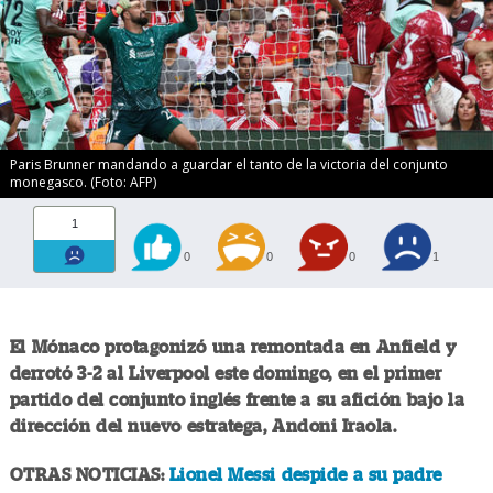
Paris Brunner mandando a guardar el tanto de la victoria del conjunto
monegasco. (Foto: AFP)
1
0
0
0
1
El Mónaco protagonizó una remontada en Anfield y
derrotó 3-2 al Liverpool este domingo, en el primer
partido del conjunto inglés frente a su afición bajo la
dirección del nuevo estratega, Andoni Iraola.
OTRAS NOTICIAS:
Lionel Messi despide a su padre