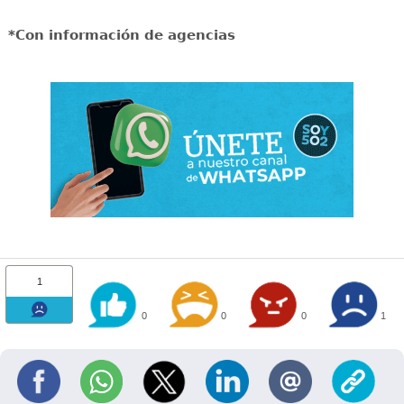
*Con información de agencias
1
0
0
0
1