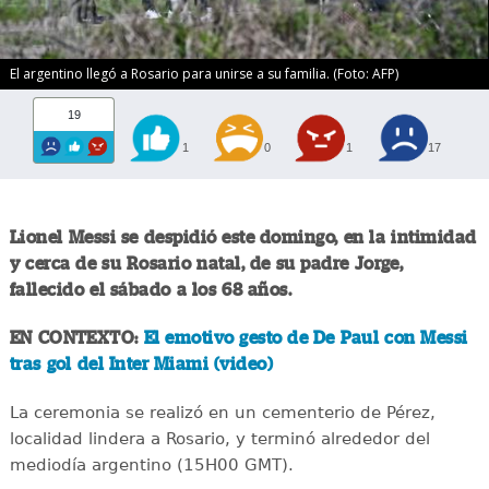
El argentino llegó a Rosario para unirse a su familia. (Foto: AFP)
19
1
0
1
17
Lionel Messi se despidió este domingo, en la intimidad
y cerca de su Rosario natal, de su padre Jorge,
fallecido el sábado a los 68 años.
EN CONTEXTO:
El emotivo gesto de De Paul con Messi
tras gol del Inter Miami (video)
La ceremonia se realizó en un cementerio de Pérez,
localidad lindera a Rosario, y terminó alrededor del
mediodía argentino (15H00 GMT).