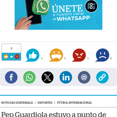
6
2
3
1
0
NOTICIAS GUATEMALA
/
DEPORTES
/
FÚTBOL INTERNACIONAL
Pep Guardiola estuvo a punto de