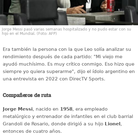
Jorge Messi pasó varias semanas hospitalizado y no pudo estar con su
hijo en el Mundial. (Foto: AFP)
Era también la persona con la que Leo solía analizar su
rendimiento después de cada partido: "Mi viejo me
ayudó muchísimo. Es muy crítico conmigo. Eso hizo que
siempre yo quiera superarme", dijo el ídolo argentino en
una entrevista en 2022 con DirecTV Sports.
Compañeros de ruta
Jorge Messi
, nacido en
1958
, era empleado
metalúrgico y entrenador de infantiles en el club barrial
Grandoli de Rosario, donde dirigió a su hijo
Lionel
,
entonces de cuatro años.