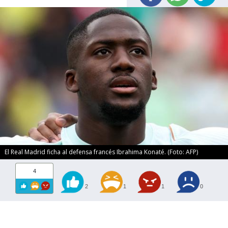
El Real Madrid ficha al defensa francés Ibrahima Konaté. (Foto: AFP)
4
2
1
1
0