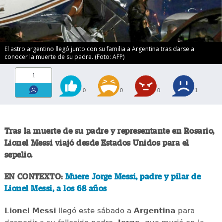
El astro argentino llegó junto con su familia a Argentina tras darse a
conocer la muerte de su padre. (Foto: AFP)
1
0
0
0
1
Tras la muerte de su padre y representante en Rosario,
Lionel Messi
viajó desde Estados Unidos para el
sepelio.
EN CONTEXTO:
Muere Jorge Messi, padre y pilar de
Lionel Messi, a los 68 años
Lionel Messi
llegó este sábado a
Argentina
para