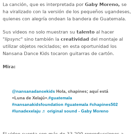
La canción, que es interpretada por
Gaby Moreno,
se
ha viralizado con la versión de los pequeños ugandeses,
quienes con alegría ondean la bandera de Guatemala.
Sus videos no solo muestran su
talento
al hacer
"
lipsync
" sino también la
creatividad
del montaje al
utilizar objetos reciclados; en esta oportunidad los
Nansana Dance Kids tocaron guitarras de cartón.
Mira:
@nansanadancekids
Hola, chapines; aquí está
«Luna de Xelajú».
#guatemala
#nansanakidsfoundation
#guatemala
#chapines502
#lunadexelaju
♬ original sound - Gaby Moreno
El video cuenta con más de 33,200 reproducciones a