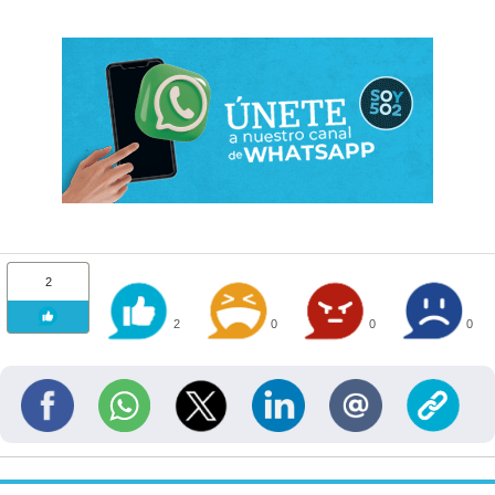
2
2
0
0
0