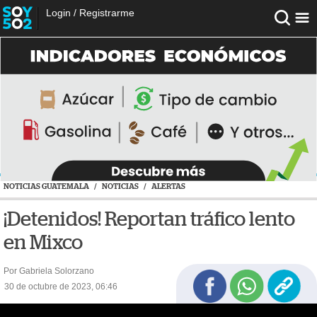
Login
/
Registrarme
NOTICIAS GUATEMALA
/
NOTICIAS
/
ALERTAS
¡Detenidos! Reportan tráfico lento
en Mixco
Por Gabriela Solorzano
30 de octubre de 2023, 06:46