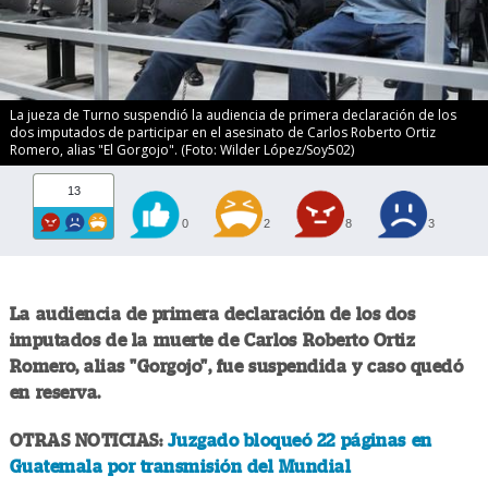
La jueza de Turno suspendió la audiencia de primera declaración de los
dos imputados de participar en el asesinato de Carlos Roberto Ortiz
Romero, alias "El Gorgojo". (Foto: Wilder López/Soy502)
13
0
2
8
3
La audiencia de primera declaración de los dos
imputados de la muerte de Carlos Roberto Ortiz
Romero, alias "Gorgojo", fue suspendida y caso quedó
en reserva.
OTRAS NOTICIAS:
Juzgado bloqueó 22 páginas en
Guatemala por transmisión del Mundial