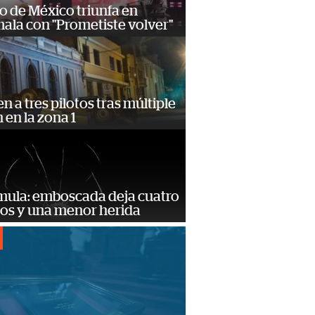
o de México triunfa en
ala con "Prometiste volver"
n a tres pilotos tras múltiple
n en la zona 1
mula: emboscada deja cuatro
dos y una menor herida