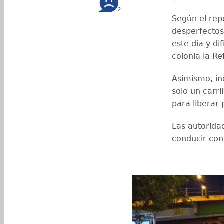
2
Según el repo
desperfectos
este día y di
colonia la Re
Asimismo, i
solo un carri
para liberar 
Las autorida
conducir con