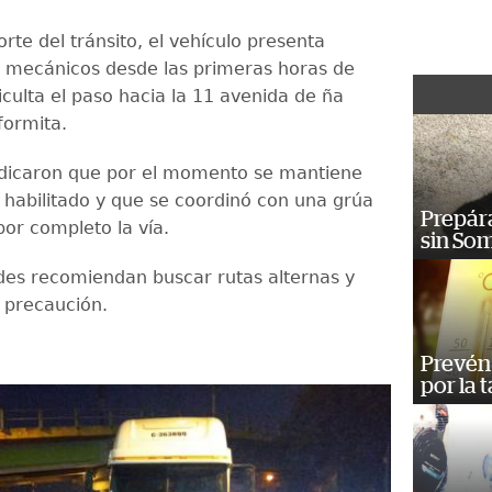
rte del tránsito, el vehículo presenta
 mecánicos desde las primeras horas de
ficulta el paso hacia la 11 avenida de ña
formita.
ndicaron que por el momento se mantiene
l habilitado y que se coordinó con una grúa
Prepára
por completo la vía.
sin So
des recomiendan buscar rutas alternas y
 precaución.
Prevén 
por la 