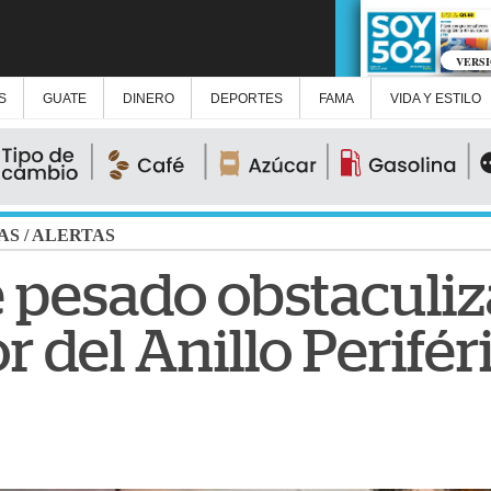
VERS
S
GUATE
DINERO
DEPORTES
FAMA
VIDA Y ESTILO
AS
/
ALERTAS
 pesado obstaculiz
r del Anillo Perifér