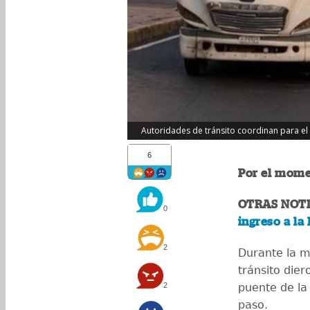
Autoridades de tránsito coordinan para el r
6
Por el momen
OTRAS NOTI
0
ingreso a la 
2
Durante la m
tránsito dier
2
puente de la 
paso.