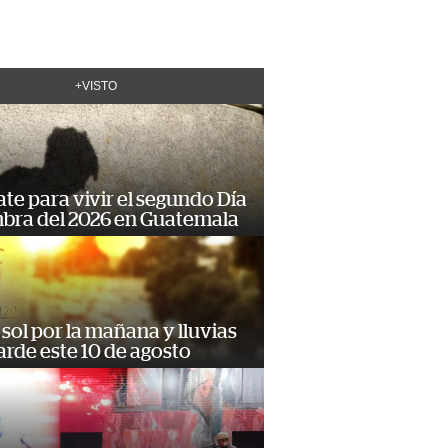
+VISTO
te para vivir el segundo Día
mbra del 2026 en Guatemala
sol por la mañana y lluvias
tarde este 10 de agosto