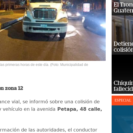
El Tron
Guatem
Detiene
colisió
las primeras horas de este día. (Foto: Municipalidad de
Chiqui
falleci
n zona 12
ESPECIAL
nce vial, se informó sobre una colisión de
y vehículo en la avenida
Petapa, 48 calle,
ormación de las autoridades, el conductor