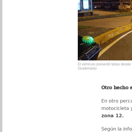
El vehículo presentó fallas desde 
Guatemala)
Otro hecho e
En otro perca
motocicleta 
zona 12.
Según la inf