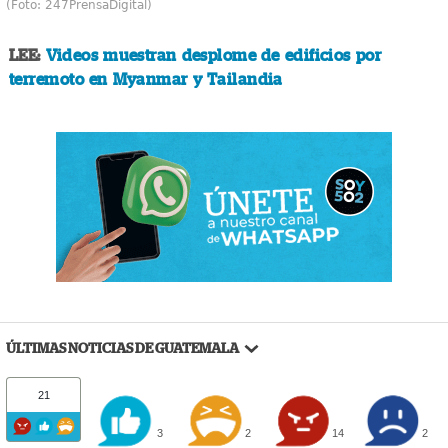
(Foto: 247PrensaDigital)
LEE:
Videos muestran desplome de edificios por
terremoto en Myanmar y Tailandia
ÚLTIMAS NOTICIAS DE GUATEMALA
21
3
2
14
2