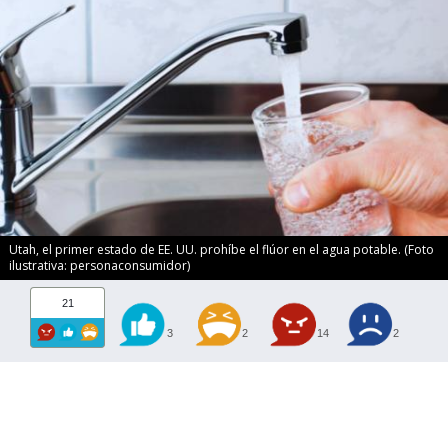
Utah, el primer estado de EE. UU. prohíbe el flúor en el agua potable. (Foto
ilustrativa: personaconsumidor)
21
3
2
14
2