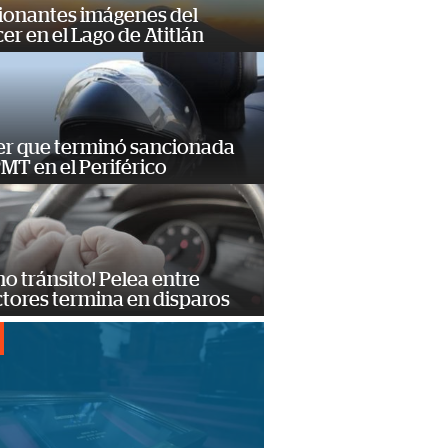
ionantes imágenes del
er en el Lago de Atitlán
er que terminó sancionada
PMT en el Periférico
no tránsito! Pelea entre
tores termina en disparos