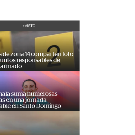
+VISTO
s de zona 14 comparten foto
suntos responsables de
 armado
ala suma numerosas
as en una jornada
dable en Santo Domingo