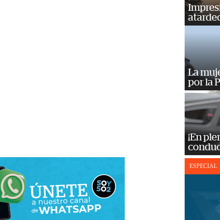
Impres
atardec
La muj
por la 
¡En ple
conduc
ESPECIAL