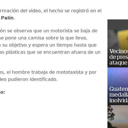
rmación del video, el hecho se registró en el
e
Palín
.
ión se observa que un motorista se baja de
 se pone una camisa sobre la que lleva,
 su objetivo y espera un tiempo hasta que
Vecino
las plásticas que se encuentran afuera de un
de pre
ataque
os, el hombre trabaja de mototaxista y por
deo pudieron identificado.
Guatem
eo:
medall
inolvi