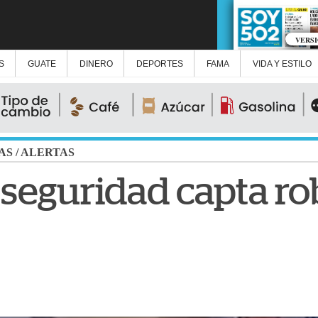
VERS
S
GUATE
DINERO
DEPORTES
FAMA
VIDA Y ESTILO
AS
/
ALERTAS
seguridad capta ro