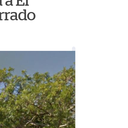
 a El
rrado