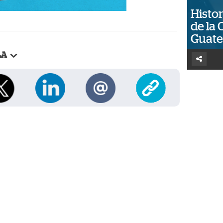
Histor
de la 
Guat
LA