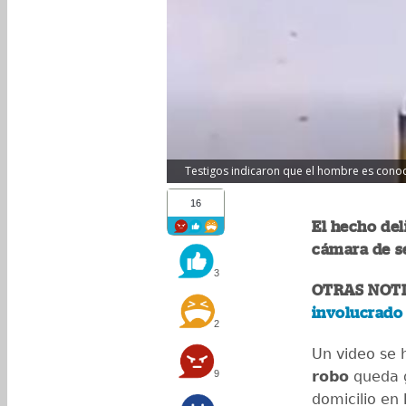
Testigos indicaron que el hombre es conoc
16
El hecho de
cámara de se
3
OTRAS NOTI
involucrado 
2
Un video se 
9
robo
queda g
domicilio en