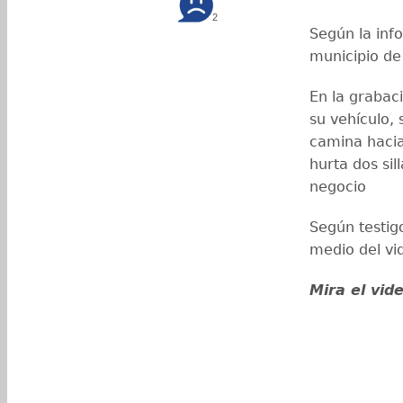
2
Según la info
municipio d
En la grabac
su vehículo,
camina hacia
hurta dos sil
negocio
Según testig
medio del vi
Mira el vid