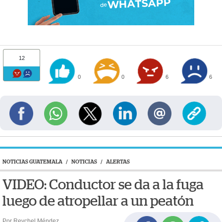
12
0
0
6
6
NOTICIAS GUATEMALA
/
NOTICIAS
/
ALERTAS
VIDEO: Conductor se da a la fuga
luego de atropellar a un peatón
Por Reychel Méndez