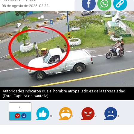
08 de agosto de 2026, 02:22
Autoridades indicaron que el hombre atropellado es de la tercera edad.
(Foto: Captura de pantalla)
8
0
0
7
1