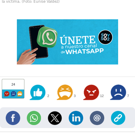
la víctima. (Foto: Eunise Valdez)
24
2
3
12
7