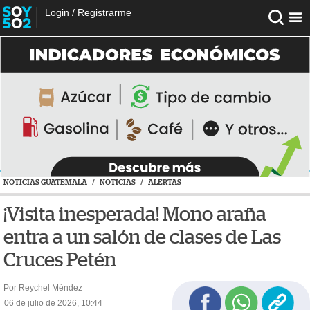
Login
/
Registrarme
NOTICIAS GUATEMALA
/
NOTICIAS
/
ALERTAS
¡Visita inesperada! Mono araña
entra a un salón de clases de Las
Cruces Petén
Por Reychel Méndez
06 de julio de 2026, 10:44