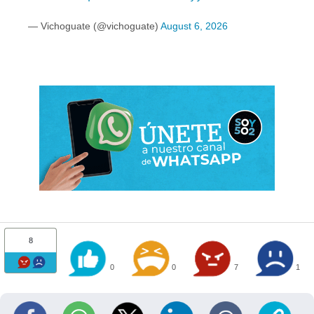
— Vichoguate (@vichoguate)
August 6, 2026
8
0
0
7
1