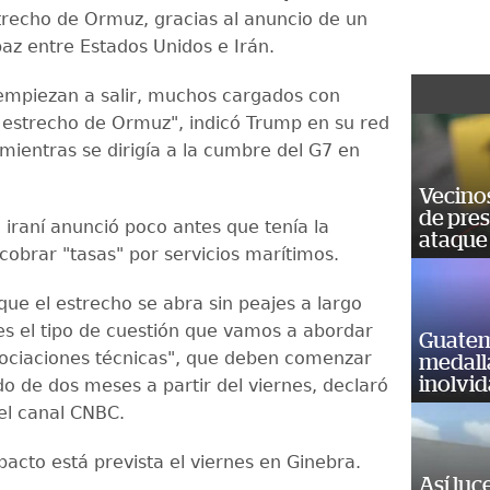
trecho de Ormuz, gracias al anuncio de un
az entre Estados Unidos e Irán.
empiezan a salir, muchos cargados con
l estrecho de Ormuz", indicó Trump en su red
 mientras se dirigía a la cumbre del G7 en
Vecino
de pre
a iraní anunció poco antes que tenía la
ataque
cobrar "tasas" por servicios marítimos.
ue el estrecho se abra sin peajes a largo
 es el tipo de cuestión que vamos a abordar
Guatem
ociaciones técnicas", que deben comenzar
medall
inolvi
do de dos meses a partir del viernes, declaró
el canal CNBC.
pacto está prevista el viernes en Ginebra.
Así luc