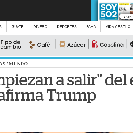
VERS
S
GUATE
DINERO
DEPORTES
FAMA
VIDA Y ESTILO
AS
/
MUNDO
iezan a salir" del
 afirma Trump