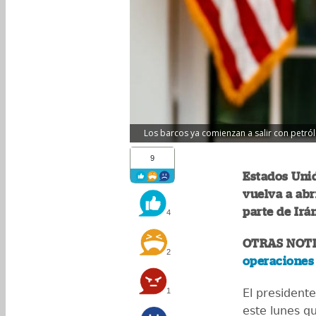
Los barcos ya comienzan a salir con petróle
9
Estados Uni
vuelva a abr
parte de Irán
4
OTRAS NOTI
2
operaciones 
1
El president
este lunes q