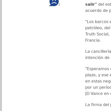
salir"
del es
2
acuerdo de p
"Los barcos 
petróleo, de
Truth Social,
Francia.
La cancillerí
intención de 
"Esperamos q
plazo, y ese
en estas neg
por un perío
JD Vance en 
La firma del 