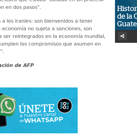
ón en dos pasos".
Histor
de la 
a los iraníes: son bienvenidos a tener
Guat
 economía no sujeta a sanciones, son
a ser reintegrados en la economía mundial,
i cumplen los compromisos que asumen en
".
ación de AFP