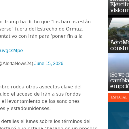
Ejércit
visión
d Trump ha dicho que "los barcos están
rse" fuera del Estrecho de Ormuz,
ntativo con Irán para 'poner fin a la
AeroMet
constr
TPuvgcsMpe
(@AlertaNews24)
June 15, 2026
¡Se ve 
cambia 
erupci
mbre rodea otros aspectos clave del
uido el acceso de Irán a sus fondos
ESPECIAL
 el levantamiento de las sanciones
les y estadounidenses.
detalles el lunes sobre los términos del
destacó que estaba "basado en un proceso