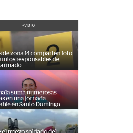
+VISTO
s de zona 14 comparten foto
suntos responsables de
 armado
ala suma numerosas
as en una jornada
dable en Santo Domingo
e el nuevo soldado del