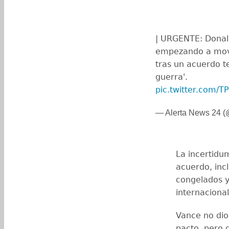
| URGENTE: Donal
empezando a move
tras un acuerdo te
guerra'.
pic.twitter.com/
— Alerta News 24 
La incertidu
acuerdo, incl
congelados y
internaciona
Vance no dio 
pacto, pero 